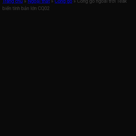
Trang chủ
»
Ngoại thất
»
Cổng gỗ
»
Cổng gỗ ngoài trời Teak
biến tính bản lớn CQ02