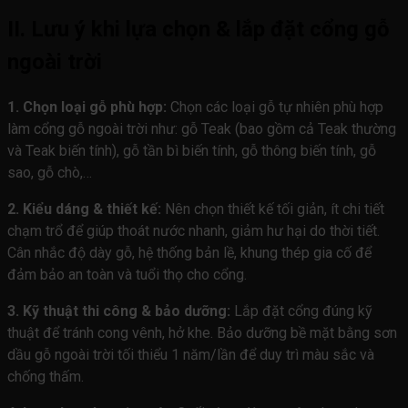
II. Lưu ý khi lựa chọn & lắp đặt cổng gỗ
ngoài trời
1. Chọn loại gỗ phù hợp:
Chọn các loại gỗ tự nhiên phù hợp
làm cổng gỗ ngoài trời như: gỗ Teak (bao gồm cả Teak thường
và Teak biến tính), gỗ tần bì biến tính, gỗ thông biến tính, gỗ
sao, gỗ chò,…
2. Kiểu dáng & thiết kế:
Nên chọn thiết kế tối giản, ít chi tiết
chạm trổ để giúp thoát nước nhanh, giảm hư hại do thời tiết.
Cân nhắc độ dày gỗ, hệ thống bản lề, khung thép gia cố để
đảm bảo an toàn và tuổi thọ cho cổng.
3. Kỹ thuật thi công & bảo dưỡng:
Lắp đặt cổng đúng kỹ
thuật để tránh cong vênh, hở khe. Bảo dưỡng bề mặt bằng sơn
dầu gỗ ngoài trời tối thiểu 1 năm/lần để duy trì màu sắc và
chống thấm.