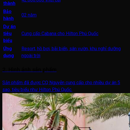
thành
Bảo
02 năm
hành
Dự án
tiêu
Cung cấp Cabana cho Hilton Phú Quốc
biểu
Ứng
Resort, hồ bơi, bãi biển, sân vườn, khu nghỉ dưỡng
dụng
ngoài trời
2. Hình ảnh sản phẩm
Sản phẩm đã được CQ Nguyễn cung cấp cho nhiều dự án 5
sao, tiêu biểu như Hilton Phú Quốc.