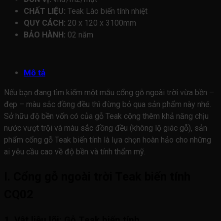
CHẤT LIỆU:
Teak Lào biến tính nhiệt
QUY CÁCH:
20 x 120 x 3100mm
BẢO HÀNH:
02 năm
Mô tả
Nếu bạn đang tìm kiếm một mẫu cổng gỗ ngoài trời vừa bền –
đẹp – màu sắc đồng đều thì đừng bỏ qua sản phẩm này nhé.
Sở hữu độ bền vốn có của gỗ Teak cộng thêm khả năng chịu
nước vượt trội và màu sắc đồng đều (không lộ giác gỗ), sản
phẩm cổng gỗ Teak biến tính là lựa chọn hoàn hảo cho những
ai yêu cầu cao về độ bền và tính thẩm mỹ.
I. Cổng gỗ ngoài trời Teak biến tính
CQ02
1. Vật liệu lõi: Gỗ Teak biến tính