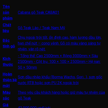
Tên
sản
Cabana gỗ Teak CABA01
phẩm
Chất
Gỗ Teak Lào / Teak Nam Mỹ
liệu
Chịu ngoài trời tốt, ổn định cao, hàm lượng dầu lớn,
Đặc
hạn chế nứt – cong vênh. Gỗ có màu vàng sáng tự
tính gỗ
nhiên, vân rõ nét.
- Tổng thể: Cao 2500mm × Rộng 3000mm × Sâu
Kích
2500mm
- Cột trụ: 100 × 100 × 2500mm • Hệ nan:
thước
50 × 50mm
Hoàn
Sơn dầu nhập khẩu (Borma Wachs, Gori…), sơn gốc
thiện bề
nước RTB hoặc sơn PU 2K ngoài trời
mặt
Màu
Theo yêu cầu khách hàng hoặc giữ màu tự nhiên của
sắc
gỗ Teak
Giá
42.000.000 vnđ/cái