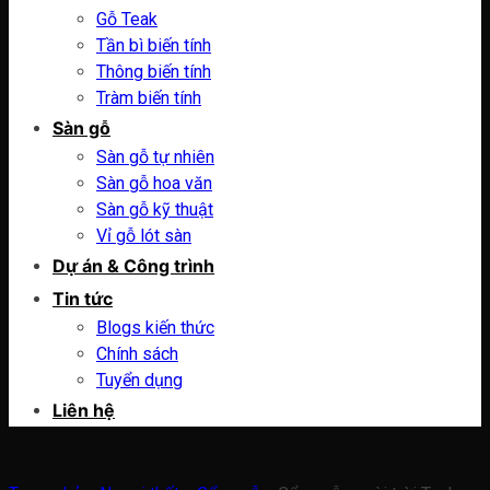
Gỗ Teak
Tần bì biến tính
Thông biến tính
Tràm biến tính
Sàn gỗ
Sàn gỗ tự nhiên
Sàn gỗ hoa văn
Sàn gỗ kỹ thuật
Vỉ gỗ lót sàn
Dự án & Công trình
Tin tức
Blogs kiến thức
Chính sách
Tuyển dụng
Liên hệ