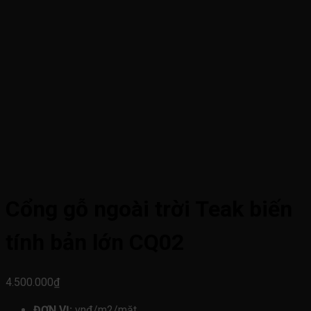
Cổng gỗ ngoài trời Teak biến
tính bản lớn CQ02
4.500.000
₫
ĐƠN VỊ:
vnđ/m2/mặt