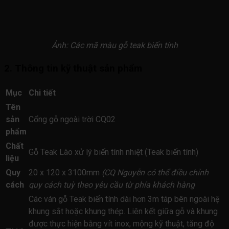
Ảnh: Các mã màu gỗ teak biến tính
2. Thông tin kỹ thuật sản phẩm
Mục
Chi tiết
Tên
sản
Cổng gỗ ngoài trời CQ02
phẩm
Chất
Gỗ Teak Lào xử lý biến tính nhiệt (Teak biến tính)
liệu
Quy
20 x 120 x 3100mm
(CQ Nguyễn có thể điều chỉnh
cách
quy cách tuỳ theo yêu cầu từ phía khách hàng
Các ván gỗ Teak biến tính dài hơn 3m táp bên ngoài hệ
khung sắt hoặc khung thép. Liên kết giữa gỗ và khung
được thực hiện bằng vít inox, mộng kỹ thuật, tăng độ