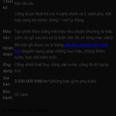
Thiết
bền lâu dài.
kế
Cổng được thiết kế với 4 cánh chính và 2 cánh phụ. Kết
hợp cùng hệ motor đóng – mở tự động.
Màu
Tuỳ chỉnh theo bảng mã màu tiêu chuẩn (thường là màu
sắc
sẫm do gỗ sau khi xử lý biến tính đã có tông màu sẫm)
Bề mặt gỗ được xử lý bằng
dầu bảo dưỡng gỗ ngoài
Hoàn
trời
chuyên dụng, giúp chống bạc màu, chống thấm
thiện
nước, hạn chế nấm mốc.
Ứng
Cổng chính biệt thự, cổng sân vườn, cổng lối đi ngoài
dụng
trời
Giá
3.500.000 VNĐ/m²
(không bao gồm phụ kiện)
bán
Bảo
02 năm
hành
3. Hình ản sản phẩm