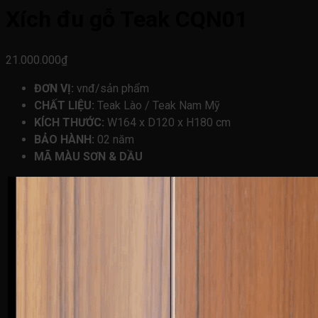
Xích đu gỗ Teak CQN01
21.000.000
₫
ĐƠN VỊ:
vnđ/sản phẩm
CHẤT LIỆU:
Teak Lào / Teak Nam Mỹ
KÍCH THƯỚC:
W164 x D120 x H180 cm
BẢO HÀNH:
02 năm
MÃ MÀU SƠN & DẦU