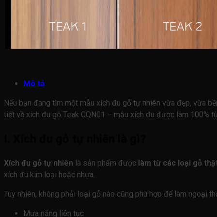
Mô tả
Nếu bạn đang tìm một mẫu xích đu gỗ tự nhiên vừa đẹp, vừa bền, s
tiết về xích đu gỗ Teak CQN01 – mẫu xích đu được làm 100% từ
I. Xích đu gỗ tự nhiên là gì?
Xích đu gỗ tự nhiên
là sản phẩm được
làm từ các loại gỗ thậ
xích đu kim loại hoặc nhựa.
Tuy nhiên, không phải loại gỗ nào cũng phù hợp để làm ngoại thất
Mưa nắng liên tục