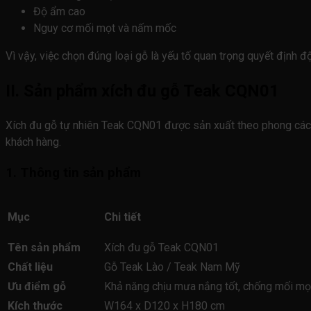
Độ ẩm cao
Nguy cơ mối mọt và nấm mốc
Vì vậy, việc chọn đúng loại gỗ là yếu tố quan trọng quyết định 
II. Sản phẩm xích đu gỗ Teak CQN01
Xích đu gỗ tự nhiên Teak CQN01 được sản xuất theo phong cách h
khách hàng.
1. Thông tin sản phẩm
Mục
Chi tiết
Tên sản phẩm
Xích đu gỗ Teak CQN01
Chất liệu
Gỗ Teak Lào / Teak Nam Mỹ
Ưu điểm gỗ
Khả năng chịu mưa nắng tốt, chống mối mọt
Kích thước
W164 x D120 x H180 cm