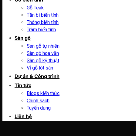
Gỗ Teak
Tần bì biến tính
Thông biến tính
Tràm biến tính
Sàn gỗ
Sàn gỗ tự nhiên
Sàn gỗ hoa văn
Sàn gỗ kỹ thuật
Vỉ gỗ lót sàn
Dự án & Công trình
Tin tức
Blogs kiến thức
Chính sách
Tuyển dụng
Liên hệ