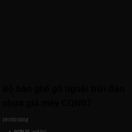
Bộ bàn ghế gỗ ngoài trời đan
nhựa giả mây CQN07
28.000.000
₫
ĐƠN VỊ
: vnđ/bộ