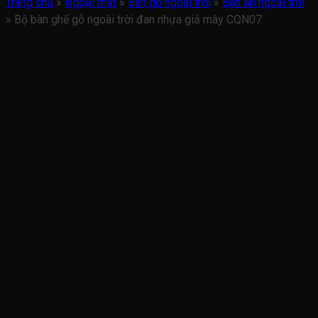
Trang chủ
»
Ngoại thất
»
Bàn gỗ ngoài trời
»
Bàn ăn ngoài trời
»
Bộ bàn ghế gỗ ngoài trời đan nhựa giả mây CQN07