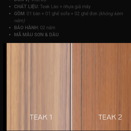
CHẤT LIỆU:
Teak Lào + nhựa giả mây
GỒM
: 01 bàn + 01 ghế sofa + 02 ghế đơn
(không kèm
nệm)
BẢO HÀNH:
02 năm
MÃ MÀU SƠN & DẦU