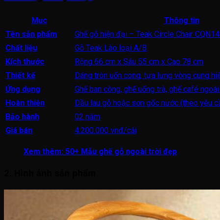
Mục
Thông tin
Tên sản phẩm
Ghế gỗ hiện đại – Teak Circle Chair CQN14
Chất liệu
Gỗ Teak Lào loại A/B
Kích thước
Rộng 66 cm x Sâu 55 cm x Cao 78 cm
Thiết kế
Dáng tròn uốn cong, tựa lưng vòng cung hi
Ứng dụng
Ghế ban công, ghế uống trà, ghế café ngoài 
Hoàn thiện
Dầu lau gỗ hoặc sơn gốc nước (theo yêu c
Bảo hành
02 năm
Giá bán
4.200.000 vnđ/cái
Xem thêm:
50+ Mẫu ghế gỗ ngoài trời đẹp
2. Hình ảnh sản phẩm