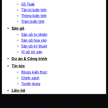
Gỗ Teak
Tần bì biến tính
Thông biến tính
Tràm biến tính
Sàn gỗ
Sàn gỗ tự nhiên
Sàn gỗ hoa văn
Sàn gỗ kỹ thuật
Vỉ gỗ lót sàn
Dự án & Công trình
Tin tức
Blogs kiến thức
Chính sách
Tuyển dụng
Liên hệ