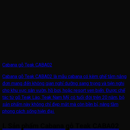
Cabana gỗ Teak CABA02
Cabana gỗ Teak CABA02 là mẫu cabana có kèm ghế tắm nắng
đơn mang đến không gian nghỉ dưỡng sang trọng và tiện nghi
cho khu vực sân vườn, hồ bơi, hoặc resort ven biển. Được chế
tác từ gỗ Teak Lào, Teak Nam Mỹ có tuổi đời trên 20 năm, bộ
sản phẩm này không chỉ đẹp mắt mà còn bền bỉ, nâng tầm
phong cách sống hiện đại.
I. Sản phẩm Cabana gỗ Teak CABA02