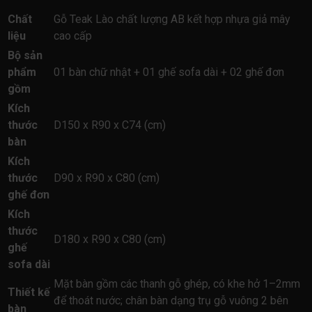
Chất
Gỗ Teak Lào chất lượng AB kết hợp nhựa giả mây
liệu
cao cấp
Bộ sản
phẩm
01 bàn chữ nhật + 01 ghế sofa dài + 02 ghế đơn
gồm
Kích
thước
D150 x R90 x C74 (cm)
bàn
Kích
thước
D90 x R90 x C80 (cm)
ghế đơn
Kích
thước
D180 x R90 x C80 (cm)
ghế
sofa dài
Mặt bàn gồm các thanh gỗ ghép, có khe hở 1–2mm
Thiết kế
để thoát nước; chân bàn dạng trụ gỗ vuông 2 bên
bàn