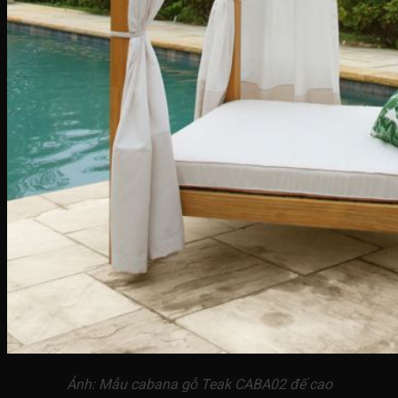
Ảnh: Mẫu cabana gỗ Teak CABA02 đế cao