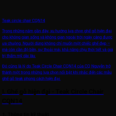
Teak circle chair CQN14
Trong những năm gần đây, xu hướng lựa chọn ghế gỗ hiện đại
cho không gian sống và không gian ngoài trời ngày càng được
ưa chuộng. Người dùng không chỉ muốn một chiếc ghế đẹp –
mà còn cần độ bền, sự thoải mái, khả năng chịu thời tiết và giá
trị thẩm mỹ dài lâu.
Đó cũng là lý do Teak Circle Chair CQN14 của CQ Nguyễn trở
thành một trong những lựa chọn nổi bật khi nhắc đến các mẫu
ghế gỗ teak phong cách hiện đại.
I. Ghế gỗ hiện đại - Teak Circle Chair
CQN14
1. Thông tin kỹ thuật