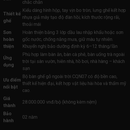
chắc chắn
Kiểu dáng hình hộp, tay vịn bo tròn; lưng ghế kết hợp
Thiết kế
nhựa giả mây tạo độ đàn hồi; kích thước rộng rãi,
ghế
thoải mái
Sơn
Hoàn thiện bằng 3 lớp dầu lau nhập khẩu hoặc sơn
hoàn
gốc nước, chống nắng mưa, giữ màu tự nhiên.
thiện
Khuyến nghị bảo dưỡng định kỳ 6–12 tháng/lần
Phù hợp làm bàn ăn, bàn cà phê, bàn uống trà ngoài
Ứng
trời tại sân vườn, hiên nhà, hồ bơi, nhà hàng – khách
dụng
sạn
Bộ bàn ghế gỗ ngoài trời CQN07 có độ bền cao,
Ưu điểm
thiết kế hiện đại, kết hợp vật liệu hài hòa và thẩm mỹ
nổi bật
cao.
Giá
28.000.000 vnđ/bộ (không kèm nệm)
thành
Bảo
02 năm
hành