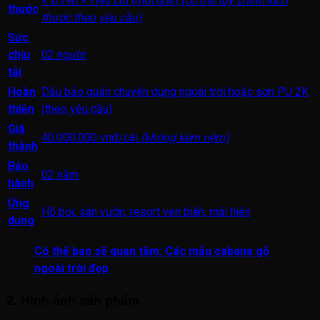
× D190 × H40 cm (mỗi ghế)
(có thể tuỳ chỉnh kích
thước
thước theo yêu cầu)
Sức
chịu
02 người
tải
Hoàn
Dầu bảo quản chuyên dụng ngoài trời hoặc
sơn PU
2K
thiện
(theo yêu cầu)
Giá
40.000.000 vnđ/cái
(không kèm nệm)
thành
Bảo
02 năm
hành
Ứng
Hồ bơi, sân vườn, resort ven biển, mái hiên
dụng
Có thể bạn sẽ quan tâm:
Các mẫu cabana gỗ
ngoài trời đẹp
2. Hình ảnh sản phẩm