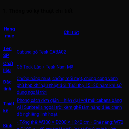
1. Thông số kỹ thuật chi tiết
Hạng
Chi tiết
mục
Tên
Cabana gỗ Teak CABA02
SP
Chất
Gỗ Teak Lào / Teak Nam Mỹ
liệu
Chống nắng mưa, chống mối mọt, chống cong vênh;
Đặc
phù hợp khí hậu nhiệt đới. Tuổi thọ 15–20 năm khi sử
tính
dụng ngoài trời
Phong cách đơn giản – hiện đại với mái cabana bằng
Thiết
vải Sunbrella ngoài trời kèm ghế tắm nắng điều chỉnh
kế
độ nghiêng linh hoạt.
- Tổng thể: W300 × D200 × H240 cm
- Ghế nắng: W70
Kích