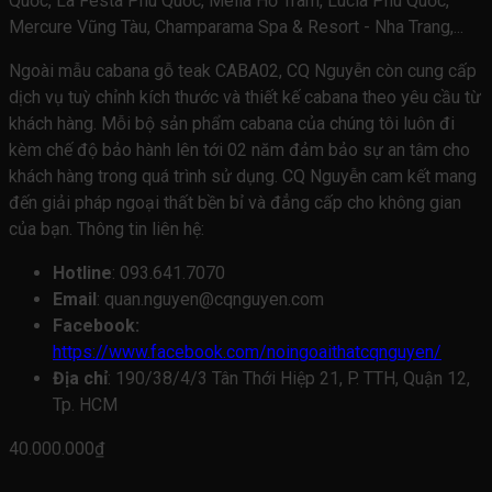
Quốc, La Festa Phú Quốc, Melia Hồ Tràm, Lucia Phú Quốc,
Mercure Vũng Tàu, Champarama Spa & Resort - Nha Trang,...
Ngoài mẫu cabana gỗ teak CABA02, CQ Nguyễn còn cung cấp
dịch vụ tuỳ chỉnh kích thước và thiết kế cabana theo yêu cầu từ
khách hàng. Mỗi bộ sản phẩm cabana của chúng tôi luôn đi
kèm chế độ bảo hành lên tới 02 năm đảm bảo sự an tâm cho
khách hàng trong quá trình sử dụng. CQ Nguyễn cam kết mang
đến giải pháp ngoại thất bền bỉ và đẳng cấp cho không gian
của bạn. Thông tin liên hệ:
Hotline
: 093.641.7070
Email
: quan.nguyen@cqnguyen.com
Facebook:
https://www.facebook.com/noingoaithatcqnguyen/
Địa chỉ
: 190/38/4/3 Tân Thới Hiệp 21, P. TTH, Quận 12,
Tp. HCM
40.000.000
₫