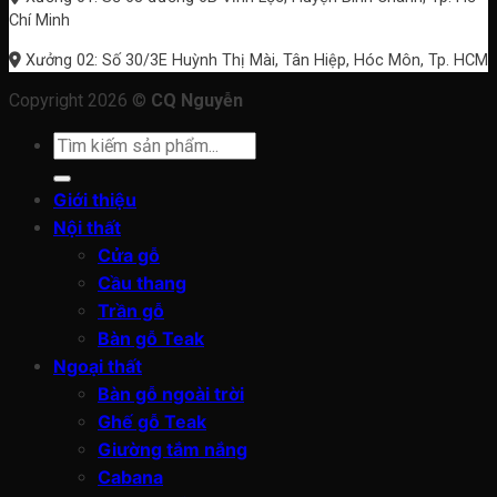
Chí Minh
Xưởng 02: Số 30/3E Huỳnh Thị Mài, Tân Hiệp, Hóc Môn, Tp. HCM
Copyright 2026 ©
CQ Nguyễn
Tìm
kiếm:
Giới thiệu
Nội thất
Cửa gỗ
Cầu thang
Trần gỗ
Bàn gỗ Teak
Ngoại thất
Bàn gỗ ngoài trời
Ghế gỗ Teak
Giường tắm nắng
Cabana