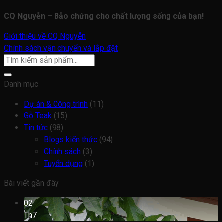
CQ Nguyễn – Bảo chứng cho chất lượng sống của bạn!
Giới thiệu về CQ Nguyễn
Chính sách vận chuyển và lắp đặt
Danh mục
Dự án & Công trình
(11)
Gỗ Teak
(15)
Tin tức
(98)
Blogs kiến thức
(94)
Chính sách
(3)
Tuyển dụng
(1)
Bài viết gần đây
02
Th7