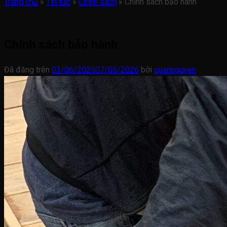
Trang chủ
»
Tin tức
»
Chính sách
»
Chính sách bảo hành
Chính sách bảo hành
Đã đăng trên
03/06/2025
07/05/2026
bởi
quannguyen