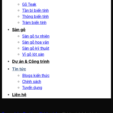
Gỗ Teak
Tần bì biến tính
Thông biến tính
Tràm biến tính
Sàn gỗ
Sàn gỗ tự nhiên
Sàn gỗ hoa văn
Sàn gỗ kỹ thuật
Vỉ gỗ lót sàn
Dự án & Công trình
Tin tức
Blogs kiến thức
Chính sách
Tuyển dụng
Liên hệ