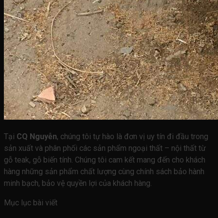
Tại
CQ Nguyễn
, chúng tôi tự hào là đơn vị uy tín đi đầu trong
sản xuất và phân phối các sản phẩm ngoại thất – nội thất từ
gỗ teak, gỗ biến tính. Chúng tôi cam kết mang đến cho khách
hàng những sản phẩm chất lượng cùng chính sách bảo hành
minh bạch, bảo vệ quyền lợi của khách hàng.
Mục lục bài viết