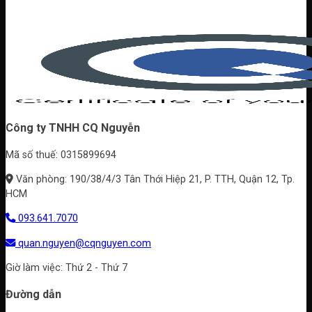
Mẫu
nhiên
hơn?
trần
đẹp
gỗ
cho
đẹp
villa,
cho
biệt
từng
thự
không
Công ty TNHH CQ Nguyễn
gian
Mã số thuế: 0315899694
Văn phòng: 190/38/4/3 Tân Thới Hiệp 21, P. TTH, Quận 12, Tp.
HCM
093.641.7070
quan.nguyen@cqnguyen.com
Giờ làm việc: Thứ 2 - Thứ 7
Đường dẫn