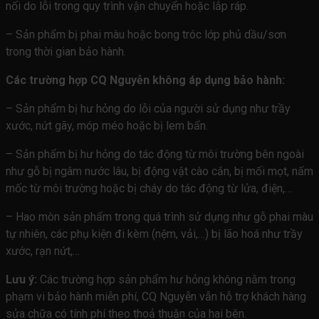
nối do lỗi trong quy trình vận chuyển hoặc lắp ráp.
– Sản phẩm bị phai màu hoặc bong tróc lớp phủ dầu/sơn
trong thời gian bảo hành.
Các trường hợp CQ Nguyễn không áp dụng bảo hành:
– Sản phẩm bị hư hỏng do lỗi của người sử dụng như trầy
xước, nứt gãy, móp méo hoặc bị lem bẩn.
– Sản phẩm bị hư hỏng do tác động từ môi trường bên ngoài
như gỗ bị ngâm nước lâu, bị động vật cào cắn, bị mối mọt, nấm
mốc từ môi trường hoặc bị cháy do tác động từ lửa, điện,…
– Hao mòn sản phẩm trong quá trình sử dụng như gỗ phai màu
tự nhiên, các phụ kiện đi kèm (nệm, vải,…) bị lão hoá như trầy
xước, rạn nứt,…
Lưu ý:
Các trường hợp sản phẩm hư hỏng không nằm trong
phạm vi bảo hành miễn phí, CQ Nguyễn vẫn hỗ trợ khách hàng
sửa chữa có tính phí theo thoả thuận của hai bên.