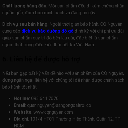
Chất lượng hàng đầu
: Mỗi sản phẩm đều đi kèm chứng nhận
nguồn gốc, đảm bảo minh bạch và đáng tin cậy.
Dịch vụ sau bán hàng
: Ngoài thời gian bảo hành, CQ Nguyễn
cung cấp
dịch vụ bảo dưỡng đồ gỗ
định kỳ với chi phí ưu đãi,
giúp sản phẩm duy trì độ bền lâu dài, đặc biệt là sản phẩm
ngoại thất trong điều kiện thời tiết tại Việt Nam.
6. Liên hệ để được hỗ trợ
Nếu bạn gặp bất kỳ vấn đề nào với sản phẩm của CQ Nguyễn,
đừng ngần ngại liên hệ với chúng tôi để nhận được chính sách
bảo hành tốt nhất:
Hotline
: 093.641.7070
Email
: quan.nguyen@sangongoaitroi.co
Website
: www.cqnguyen.com
Địa chỉ
: 101/4 HT01 Phường Hiệp Thành, Quận 12, TP.
HCM