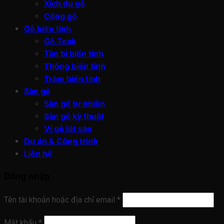
Xích đu gỗ
Cổng gỗ
Gỗ biến tính
Gỗ Teak
Tần bì biến tính
Thông biến tính
Tràm biến tính
Sàn gỗ
Sàn gỗ tự nhiên
Sàn gỗ kỹ thuật
Vỉ gỗ lót sàn
Dự án & Công trình
Liên hệ
Đăng nhập
Tên tài khoản hoặc địa chỉ email
*
Mật khẩu
*