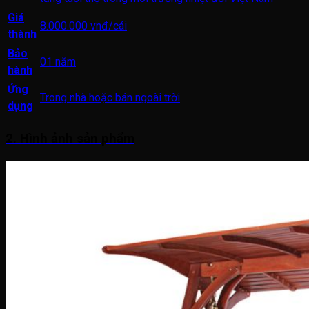
Giá
8.000.000 vnđ/cái
thành
Bảo
01 năm
hành
Ứng
Trong nhà hoặc bán ngoài trời
dụng
2. Hình ảnh sản phẩm