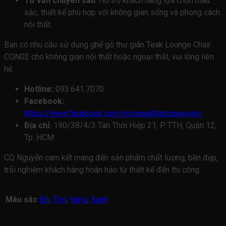
Tư vấn chuyên sâu
: Hỗ trợ khách hàng lựa chọn màu
sắc, thiết kế phù hợp với không gian sống và phong cách
nội thất.
Bạn có nhu cầu sử dụng ghế gỗ thư giãn Teak Lounge Chair
CQN02 cho không gian nội thất hoặc ngoại thất, vui lòng liên
hệ:
Hotline:
093.641.7070
Facebook:
https://www.facebook.com/noingoaithatcqnguyen/
Địa chỉ:
190/38/4/3 Tân Thới Hiệp 21, P. TTH, Quận 12,
Tp. HCM
CQ Nguyễn cam kết mang đến sản phẩm chất lượng, bền đẹp,
trải nghiệm khách hàng hoàn hảo từ thiết kế đến thi công.
Màu sắc
Đỏ
,
Tím
,
Vàng
,
Xanh