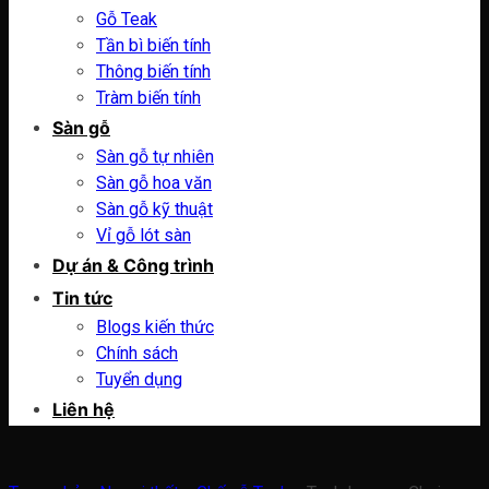
Gỗ Teak
Tần bì biến tính
Thông biến tính
Tràm biến tính
Sàn gỗ
Sàn gỗ tự nhiên
Sàn gỗ hoa văn
Sàn gỗ kỹ thuật
Vỉ gỗ lót sàn
Dự án & Công trình
Tin tức
Blogs kiến thức
Chính sách
Tuyển dụng
Liên hệ