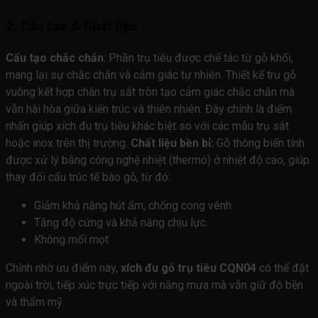
2. Cấu tạo & Chất liệu
Cấu tạo chắc chắn
: Phần trụ tiêu được chế tác từ gỗ khối,
mang lại sự chắc chắn và cảm giác tự nhiên. Thiết kế trụ gỗ
vuông kết hợp chân trụ sắt tròn tạo cảm giác chắc chắn mà
vẫn hài hòa giữa kiến trúc và thiên nhiên. Đây chính là điểm
nhấn giúp xích đu trụ tiêu khác biệt so với các mẫu trụ sắt
hoặc inox trên thị trường.
Chất liệu bền bỉ:
Gỗ thông biến tính
được xử lý bằng công nghệ nhiệt (thermo) ở nhiệt độ cao, giúp
thay đổi cấu trúc tế bào gỗ, từ đó:
Giảm khả năng hút ẩm, chống cong vênh.
Tăng độ cứng và khả năng chịu lực.
Không mối mọt
Chính nhờ ưu điểm này,
xích đu gỗ trụ tiêu CQN04
có thể đặt
ngoài trời, tiếp xúc trực tiếp với nắng mưa mà vẫn giữ độ bền
và thẩm mỹ.