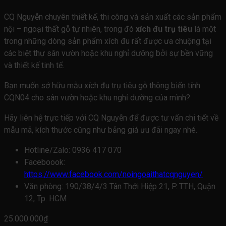
CQ Nguyễn chuyên thiết kế, thi công và sản xuất các sản phẩm
nội – ngoại thất gỗ tự nhiên, trong đó
xích đu trụ tiêu
là một
trong những dòng sản phẩm xích đu rất được ưa chuộng tại
các biệt thự sân vườn hoặc khu nghỉ dưỡng bởi sự bền vững
và thiết kế tinh tế.
Bạn muốn sở hữu mẫu xích đu trụ tiêu gỗ thông biến tính
CQN04 cho sân vườn hoặc khu nghỉ dưỡng của mình?
Hãy liên hệ trực tiếp với CQ Nguyễn để được tư vấn chi tiết về
mẫu mã, kích thước cũng như bảng giá ưu đãi ngay nhé.
Hotline/Zalo: 0936 417 070
Faceboook:
https://www.facebook.com/noingoaithatcqnguyen/
Văn phòng: 190/38/4/3 Tân Thới Hiệp 21, P. TTH, Quận
12, Tp. HCM
25.000.000
₫