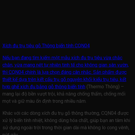
Xích đu trụ tiêu gỗ Thông biến tính CQN04
Nếu bạn đang tìm kiếm một mẫu xích đu trụ tiêu vừa chắc
chắn, vừa mang nét tự nhiên tinh tế cho không gian sân vườn,
thì CQN04 chính là lựa chọn đáng cân nhắc. Sản phẩm được
thiết kế dựa trên kết cấu trụ gỗ nguyên khối kiểu trụ tiêu, kết
hợp ghế xích đu bằng
gỗ thông biến tính
(Thermo Thông) –
mang lại độ bền vượt trội, khả năng chống thấm, chống mối
mọt và giữ màu ổn định trong nhiều năm.
Khác với các dòng xích đu trụ gỗ thông thường, CQN04 được
xử lý biến tính nhiệt, không dùng hóa chất, giúp bạn an tâm khi
sử dụng ngoài trời trong thời gian dài mà không lo cong vênh,
nứt gãy.