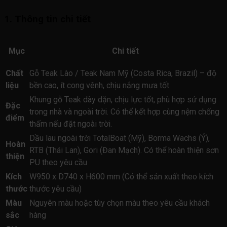
1. Thông tin chi tiết
Mục
Chi tiết
Chất
Gỗ Teak Lào / Teak Nam Mỹ (Costa Rica, Brazil) – độ
liệu
bền cao, ít cong vênh, chịu nắng mưa tốt
Khung gỗ Teak dày dặn, chịu lực tốt, phù hợp sử dụng
Đặc
trong nhà và ngoài trời. Có thể kết hợp cùng nệm chống
điểm
thấm nếu đặt ngoài trời.
Dầu lau ngoài trời TotalBoat (Mỹ), Borma Wachs (Ý),
Hoàn
RTB (Thái Lan), Gori (Đan Mạch). Có thể hoàn thiện sơn
thiện
PU theo yêu cầu
Kích
W950 x D740 x H600 mm (Có thể sản xuất theo kích
thước
thước yêu cầu)
Màu
Nguyên màu hoặc tùy chọn màu theo yêu cầu khách
sắc
hàng