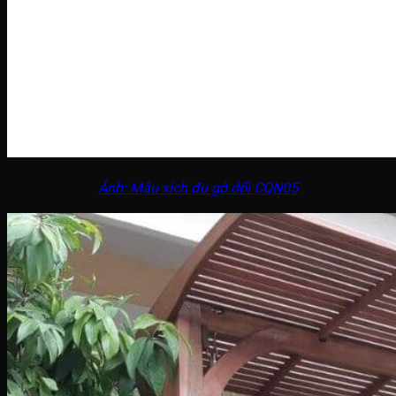
Ảnh: Mẫu xích đu gỗ dổi CQN05