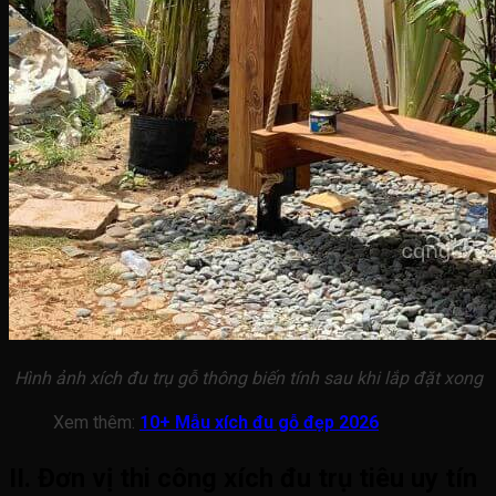
Hình ảnh xích đu trụ gỗ thông biến tính sau khi lắp đặt xong
Xem thêm:
10+ Mẫu xích đu gỗ đẹp 2026
II. Đơn vị thi công xích đu trụ tiêu uy tín