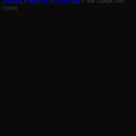
Trang chủ
»
Ngoại thất
»
Ghế gỗ Teak
»
Teak Lounge Chair
CQN02