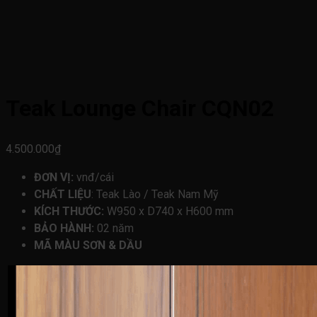
Teak Lounge Chair CQN02
4.500.000
₫
ĐƠN VỊ:
vnđ/cái
CHẤT LIỆU
: Teak Lào / Teak Nam Mỹ
KÍCH THƯỚC:
W950 x D740 x H600 mm
BẢO HÀNH:
02 năm
MÃ MÀU SƠN & DẦU