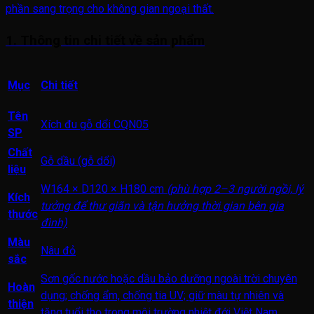
phần sang trọng cho không gian ngoại thất.
1. Thông tin chi tiết về sản phẩm
Mục
Chi tiết
Tên
Xích đu gỗ dổi CQN05
SP
Chất
Gỗ dầu (gỗ dổi)
liệu
W164 × D120 × H180 cm
(phù hợp 2–3 người ngồi, lý
Kích
tưởng để thư giãn và tận hưởng thời gian bên gia
thước
đình)
Màu
Nâu đỏ
sắc
Sơn gốc nước hoặc dầu bảo dưỡng ngoài trời chuyên
Hoàn
dụng; chống ẩm, chống tia UV; giữ màu tự nhiên và
thiện
tăng tuổi thọ trong môi trường nhiệt đới Việt Nam