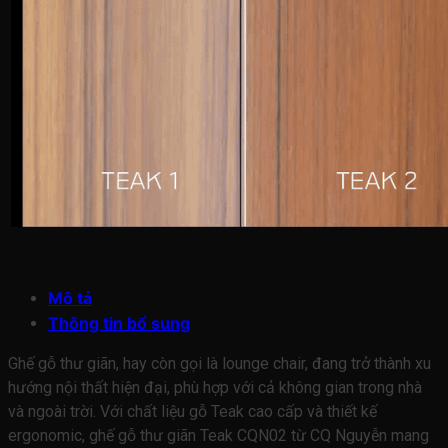
Mô tả
Thông tin bổ sung
Ghế gỗ thư giãn, hay còn gọi là lounge chair, đang trở thành xu
hướng nội thất hiện đại, phù hợp với cả không gian trong nhà
và ngoài trời. Với chất liệu gỗ Teak cao cấp và thiết kế
ergonomic, ghế gỗ thư giãn Teak CQN02 từ CQ Nguyễn mang