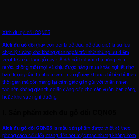
Xích đu gỗ dổi CQN05
Xích đu gỗ dổi (
hay còn gọi là gỗ dầu, gỗ dầu gió) là sự lựa
chọn lý tưởng cho không gian ngoài trời nhờ những ưu điểm
vượt trội của loại gỗ này. Gỗ dổi nổi bật với khả năng chịu
nước, chống mối mọt và chịu được nắng mưa khắc nghiệt nhờ
hàm lượng dầu tự nhiên cao. Loại gỗ này không chỉ bền bỉ theo
thời gian mà còn mang lại cảm giác gần gũi với thiên nhiên,
tạo nên không gian thư giãn đẳng cấp cho sân vườn, ban công,
hoặc khu vực nghỉ dưỡng.
I. Sản phẩm xích đu gỗ dổi CQN05
Xích đu gỗ dổi CQN05
là mẫu sản phẩm được thiết kế theo
phong cách cổ điển, mang đến nét mộc mạc nhưng không kém