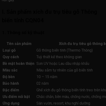
I. Sản phẩm xích đu trụ tiêu gỗ Thông
biến tính CQN04
1. Thông số kỹ thuật
Tên sản phẩm
Xích đu trụ tiêu gỗ thông 
Loại gỗ
Gỗ thông biến tính (Thermo Thông)
Quy cách
Tuỳ thiết kế theo không gian
Bề mặt hoàn thiện
Sơn UV hoặc Lau dầu nhập khẩu
Màu sắc
Màu sẫm tự nhiên của gỗ biến tính
Độ bền
10 – 15 năm
Bảo hành
02 năm
Đặc điểm
Ghế xích đu gỗ thông biến tính treo trên kh
Ưu điểm nổi bật
Chắc chắn, bền màu, chống nước, chống mố
Ứng dụng
Sân vườn, resort, khu nghỉ dưỡng