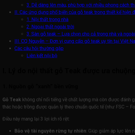
3. Dễ dàng lên màu, phù hợp với nhiều phong cách th
II. Các ứng dụng phổ biến của gỗ teak trong thiết kế hiện 
1. Nội thất trong nhà
2. Ngoại thất ngoài trời
3. Sàn gỗ teak – Lựa chọn cho cả trong nhà và ngoài 
III. CQ Nguyễn – Đơn vị cung cấp gỗ teak uy tín tại Việt 
Các câu hỏi thường gặp
Liên kết nội bộ
I. Lý do nội thất gỗ Teak được ưa chuộng
1. Nguồn gỗ “xanh” bền vững
Gỗ Teak
không chỉ nổi tiếng về chất lượng mà còn được đánh gi
thác hoặc trồng được quản lý theo chuẩn quốc tế (như FSC – Fo
Điều này mang lại 3 lợi ích rõ rệt:
Bảo vệ tài nguyên rừng tự nhiên
: Giúp giảm áp lực lên 