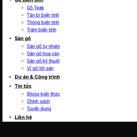
Gỗ Teak
Tần bì biến tính
Thông biến tính
Tràm biến tính
Sàn gỗ
Sàn gỗ tự nhiên
Sàn gỗ hoa văn
Sàn gỗ kỹ thuật
Vỉ gỗ lót sàn
Dự án & Công trình
Tin tức
Blogs kiến thức
Chính sách
Tuyển dụng
Liên hệ