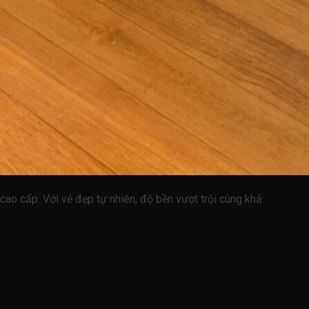
 cao cấp. Với vẻ đẹp tự nhiên, độ bền vượt trội cùng khả