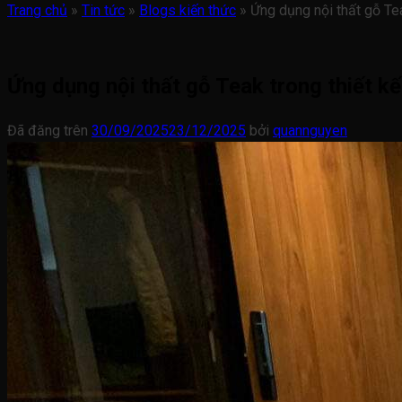
Trang chủ
»
Tin tức
»
Blogs kiến thức
»
Ứng dụng nội thất gỗ Tea
Ứng dụng nội thất gỗ Teak trong thiết kế
Đã đăng trên
30/09/2025
23/12/2025
bởi
quannguyen