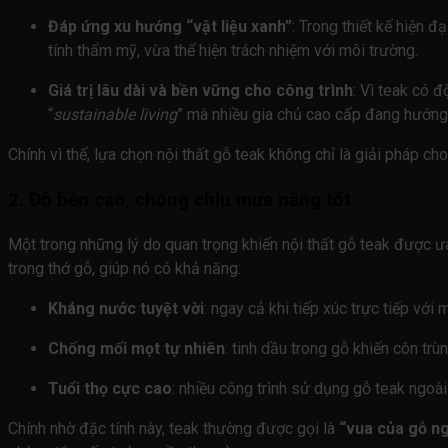
Đáp ứng xu hướng “vật liệu xanh”
: Trong thiết kế hiện đ
tính thẩm mỹ, vừa thể hiện trách nhiệm với môi trường.
Giá trị lâu dài và bền vững cho công trình
: Vì teak có 
“
sustainable living
” mà nhiều gia chủ cao cấp đang hướng
Chính vì thế, lựa chọn nội thất gỗ teak không chỉ là giải pháp c
2. Độ bền cao, chống chịu mưa nắng tốt
Một trong những lý do quan trọng khiến nội thất gỗ teak được ưa 
trong thớ gỗ, giúp nó có khả năng:
Kháng nước tuyệt vời
: ngay cả khi tiếp xúc trực tiếp v
Chống mối mọt tự nhiên
: tinh dầu trong gỗ khiến côn trù
Tuổi thọ cực cao
: nhiều công trình sử dụng gỗ teak ngoà
Chính nhờ đặc tính này, teak thường được gọi là
“vua của gỗ ng