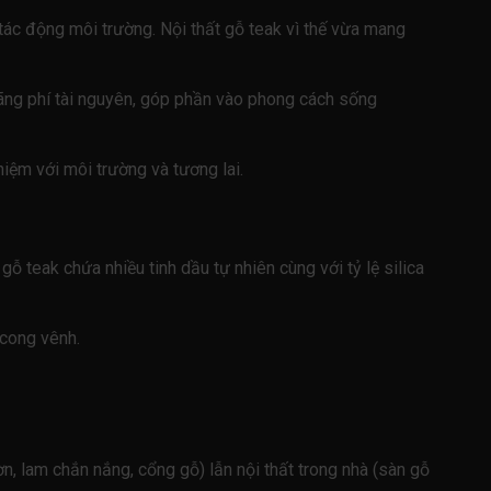
t tác động môi trường. Nội thất gỗ teak vì thế vừa mang
m lãng phí tài nguyên, góp phần vào phong cách sống
hiệm với môi trường và tương lai.
gỗ teak chứa nhiều tinh dầu tự nhiên cùng với tỷ lệ silica
 cong vênh.
ờn, lam chắn nắng, cổng gỗ) lẫn nội thất trong nhà (sàn gỗ