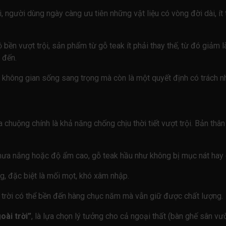
ại, người dùng ngày càng ưu tiên những vật liệu có vòng đời dài, í
độ bền vượt trội, sản phẩm từ gỗ teak ít phải thay thế, từ đó giả
 đến.
ho không gian sống sang trọng mà còn là một quyết định có trách n
chuộng chính là khả năng chống chịu thời tiết vượt trội. Bản thân 
ới mưa nắng hoặc độ ẩm cao, gỗ teak hầu như không bị mục nát hay
ng, đặc biệt là mối mọt, khó xâm nhập.
i trời có thể bền đến hàng chục năm mà vẫn giữ được chất lượng.
oài trời”
, là lựa chọn lý tưởng cho cả ngoại thất (bàn ghế sân vư