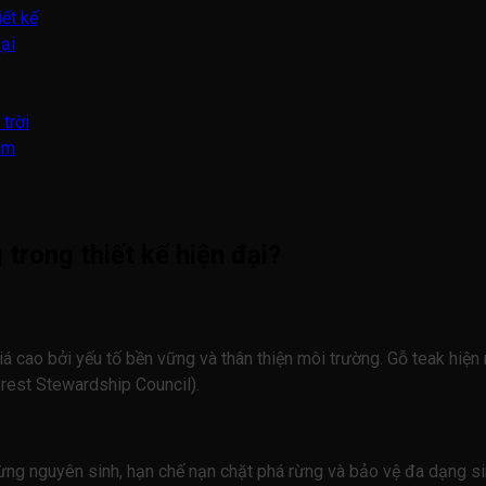
iết kế
đại
trời
Nam
 trong thiết kế hiện đại?
á cao bởi yếu tố bền vững và thân thiện môi trường. Gỗ teak hiệ
rest Stewardship Council).
rừng nguyên sinh, hạn chế nạn chặt phá rừng và bảo vệ đa dạng si