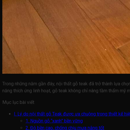
Trong những năm gần đây, nội thất gỗ teak đã trở thành lựa chọn
năng thích ứng linh hoạt, gỗ teak không chỉ nâng tầm thẩm mỹ 
Mục lục bài viết
I. Lý do nội thất gỗ Teak được ưa chuộng trong thiết kế hi
1. Nguồn gỗ “xanh” bền vững
2. Độ bền cao, chống chịu mưa nắng tốt