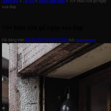
Trang chủ
»
Tin tức
»
Blogs kiến thức
»
10+ Mẫu cửa gỗ ngày
xưa đẹp
10+ Mẫu cửa gỗ ngày xưa đẹp
Đã đăng trên
24/06/2025
20/01/2026
bởi
quannguyen