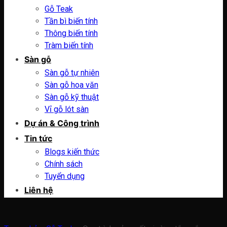
Gỗ Teak
Tần bì biến tính
Thông biến tính
Tràm biến tính
Sàn gỗ
Sàn gỗ tự nhiên
Sàn gỗ hoa văn
Sàn gỗ kỹ thuật
Vỉ gỗ lót sàn
Dự án & Công trình
Tin tức
Blogs kiến thức
Chính sách
Tuyển dụng
Liên hệ