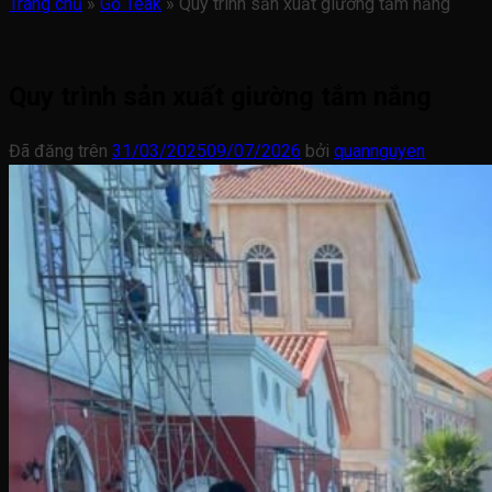
Trang chủ
»
Gỗ Teak
»
Quy trình sản xuất giường tắm nắng
Quy trình sản xuất giường tắm nắng
Đã đăng trên
31/03/2025
09/07/2026
bởi
quannguyen