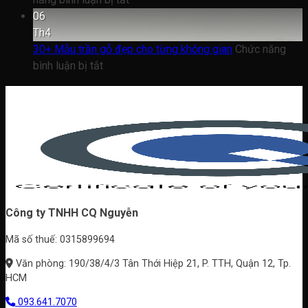
thi
20+
du
Loại
06
công
Mẫu
thuyền
nào
Th4
nội
trần
2026
tốt
30+ Mẫu trần gỗ đẹp cho từng không gian
Chức năng
thất
ở
gỗ
và
bình luận bị tắt
30+
tự
đẹp
Mẫu
nhiên
hơn?
trần
đẹp
gỗ
cho
đẹp
villa,
cho
biệt
từng
thự
không
Công ty TNHH CQ Nguyễn
gian
Mã số thuế: 0315899694
Văn phòng: 190/38/4/3 Tân Thới Hiệp 21, P. TTH, Quận 12, Tp.
HCM
093.641.7070