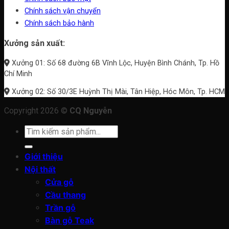
Chính sách vận chuyển
Chính sách bảo hành
Xưởng sản xuất:
Xưởng 01: Số 68 đường 6B Vĩnh Lộc, Huyện Bình Chánh, Tp. Hồ
Chí Minh
Xưởng 02: Số 30/3E Huỳnh Thị Mài, Tân Hiệp, Hóc Môn, Tp. HCM
Copyright 2026 ©
CQ Nguyễn
Tìm
kiếm:
Giới thiệu
Nội thất
Cửa gỗ
Cầu thang
Trần gỗ
Bàn gỗ Teak