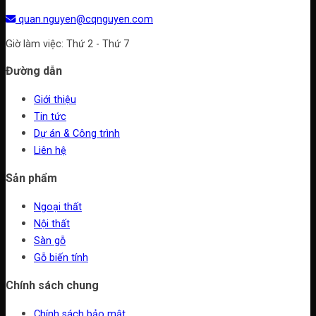
quan.nguyen@cqnguyen.com
Giờ làm việc: Thứ 2 - Thứ 7
Đường dẫn
Giới thiệu
Tin tức
Dự án & Công trình
Liên hệ
Sản phẩm
Ngoại thất
Nội thất
Sàn gỗ
Gỗ biến tính
Chính sách chung
Chính sách bảo mật