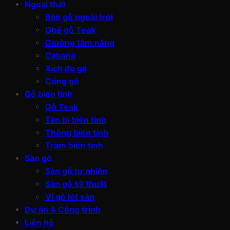
Ngoại thất
Bàn gỗ ngoài trời
Ghế gỗ Teak
Giường tắm nắng
Cabana
Xích đu gỗ
Cổng gỗ
Gỗ biến tính
Gỗ Teak
Tần bì biến tính
Thông biến tính
Tràm biến tính
Sàn gỗ
Sàn gỗ tự nhiên
Sàn gỗ kỹ thuật
Vỉ gỗ lót sàn
Dự án & Công trình
Liên hệ