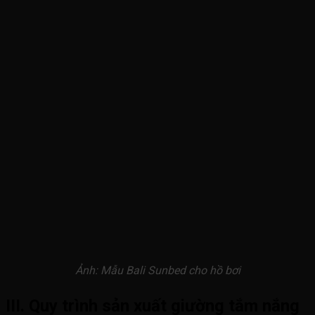
Ảnh: Mẫu Bali Sunbed cho hồ bơi
III. Quy trình sản xuất giường tắm nắng