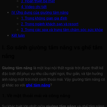
3. Hoàn thiện bề mặt
4. Video chi tiết
IV. Ứng dụng của giường tắm nắng
1. Trong không gian gia đình
2. Trong ngành khách sạn và resort
3. Trong các spa và trung tâm chăm sóc sức khỏe
Kết luận
I. So sánh giường tắm nắng vs ghế tắm
nắng
Giường tắm nắng
là một loại nội thất ngoài trời được thiết kế
đặc biệt để phục vụ nhu cầu nghỉ ngơi, thư giãn, và tận hưởng
ánh nắng mặt trời một cách thoải mái. Vậy giường tắm nắng có
gì khác so với
ghế tắm nắng
?
1. Về mặt thoải mái và công năng
Sự khác biệt lớn nhất giữa
giường tắm nắng
và ghế tắm nắng