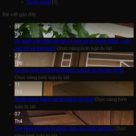
Tuyển dụng
(1)
Bài viết gần đây
02
Th7
So sánh cửa thép vân gỗ và cửa gỗ tự nhiên 2026: Loại
ở
nào tốt và đẹp hơn?
Chức năng bình luận bị tắt
So
27
sánh
Th6
cửa
Cải tạo sửa chữa bảo dưỡng sàn gỗ du thuyền 2026
ở
thép
Chức năng bình luận bị tắt
Cải
vân
11
tạo
gỗ
Th5
sửa
và
Tuyển dụng Giám sát thi công nội thất
Chức năng bình
ở
chữa
cửa
luận bị tắt
Tuyển
bảo
gỗ
07
dụng
dưỡng
tự
Th4
Giám
sàn
nhiên
20+ Mẫu trần gỗ tự nhiên đẹp cho villa, biệt thự
Chức
sát
ở
gỗ
2026:
năng bình luận bị tắt