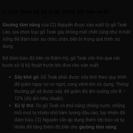
1. Lựa chọn và xử lý gỗ trước khi sản xuất
Giường tắm nắng
của CQ Nguyễn được sản xuất từ gỗ Teak
Lào, lựa chọn loại gỗ Teak già, không mắt chết cũng như ít mắt
sống để đảm bảo sự chắc chắn, bền bỉ trong quá trình sử
dụng.
Để đảm bảo độ bền và thẩm mỹ, gỗ Teak cần trải qua các
bước xử lý kỹ thuật trước khi đưa vào sản xuất:
Sấy khô gỗ
: Gỗ Teak phải được sấy khô theo quy trình
để giảm nguy cơ co ngót, cong vênh khi sử dụng. Thông
thường gỗ sẽ được sấy để giảm độ ẩm xuống còn 8 –
12% (độ ẩm tiêu chuẩn).
Xử lý thô
: Dù gỗ Teak có khả năng chống nước, chống
mối mọt tự nhiên nhờ hàm lượng dầu cao, tuy nhiên để
đảm bảo, CQ Nguyễn vẫn áp dụng thêm lớp bảo vệ tự
nhiên để tăng thêm độ bền cho
giường tắm nắng
.