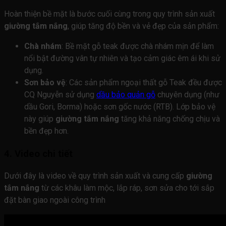
Hoàn thiện bề mặt là bước cuối cùng trong quy trình sản xuất
giường tắm nắng
, giúp tăng độ bền và vẻ đẹp của sản phẩm:
Chà nhám
: Bề mặt gỗ teak được chà nhám mịn để làm
nổi bật đường vân tự nhiên và tạo cảm giác êm ái khi sử
dụng.
Sơn bảo vệ
: Các sản phẩm ngoại thất gỗ Teak đều được
CQ Nguyễn sử dụng
dầu bảo quản gỗ
chuyên dụng (như
dầu Gori, Borma) hoặc sơn gốc nước (RTB). Lớp bảo vệ
này giúp
giường tắm nắng
tăng khả năng chống chịu và
bền đẹp hơn.
4. Video chi tiết
Dưới đây là video về quy trình sản xuất và cung cấp
giường
tắm nắng
từ các khâu làm mộc, lắp ráp, sơn sửa cho tới sắp
đặt bàn giao ngoài công trình