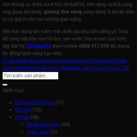
Với những ưu điểm vượt trội về thiết kế, tính năng và khả năng
ứng dụng đa dạng,
giường tắm nắng
xứng đáng là khoản đầu
tư có giá trị cho mọi không gian sống.
Nếu bạn đang tìm kiếm một chiếc giường tắm nắng gỗ Teak
để nâng cấp khu vực hồ bơi, sân vườn, hay resort của mình,
hãy liên hệ
CQ Nguyễn
theo hotline
0936 417 070
để chúng
tôi đồng hành cùng bạn nhé!
Dự án cung cấp Loose Furniture gỗ cho La Festa Phú Quốc
Cung cấp bàn ghế gỗ Teak cho khách sạn Mercure Vũng Tàu
Danh mục
Dự án & Công trình
(11)
Gỗ Teak
(15)
Tin tức
(98)
Blogs kiến thức
(94)
Chính sách
(3)