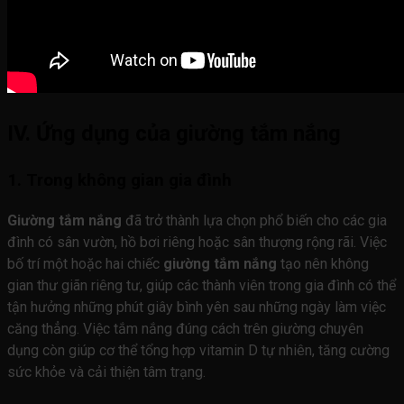
IV. Ứng dụng của giường tắm nắng
1. Trong không gian gia đình
Giường tắm nắng
đã trở thành lựa chọn phổ biến cho các gia
đình có sân vườn, hồ bơi riêng hoặc sân thượng rộng rãi. Việc
bố trí một hoặc hai chiếc
giường tắm nắng
tạo nên không
gian thư giãn riêng tư, giúp các thành viên trong gia đình có thể
tận hưởng những phút giây bình yên sau những ngày làm việc
căng thẳng. Việc tắm nắng đúng cách trên giường chuyên
dụng còn giúp cơ thể tổng hợp vitamin D tự nhiên, tăng cường
sức khỏe và cải thiện tâm trạng.