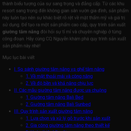
thành biểu tượng của sự sang trọng và đẳng cấp. Từ các khu
resort sang trọng đến không gian sân vườn gia đình, sản phẩm
này luôn tạo nên sự khác biệt rõ rệt về mặt thẩm mỹ và giá trị
sử dụng. Để tạo ra một sản phẩm cao cấp, quy trình sản xuất
giường tắm nắng
đòi hỏi sự tỉ mỉ và chuyên nghiệp ở từng
công đoạn. Hãy cùng CQ Nguyễn khám phá quy trình sản xuất
sản phẩm này nhé!
Mục lục bài viết
I. So sánh giường tắm nắng vs ghế tắm nắng
1. Về mặt thoải mái và công năng
2. Về độ bền và khả năng chịu lực
II. Các mẫu giường tắm nắng được ưa chuộng
1. Giường tắm nắng Bali Bed
2. Giường tắm nắng Bali Sunbed
III. Quy trình sản xuất giường tắm nắng
1. Lựa chọn và xử lý gỗ trước khi sản xuất
2. Gia công giường tắm nắng theo thiết kế