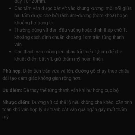
dày 10–20mm.
Các tấm ván được bắt vít vào khung xương, mối nối giữa
hai tấm được che bởi rãnh âm-dương (hèm khóa) hoặc
khoảng hở trang trí.
Thường dùng vít đen đầu vuông hoặc đinh thép chữ T;
khoảng cách đinh chuẩn khoảng 1cm trên từng thanh
ván.
Các thanh ván chồng lên nhau tối thiểu 1,5cm để che
khuất điểm bắt vít, giữ thẩm mỹ hoàn thiện.
Phù hợp:
Diện tích trần vừa và lớn, đường gỗ chạy theo chiều
dài tạo cảm giác không gian rộng hơn.
Ưu điểm:
Dễ thay thế từng thanh ván khi hư hỏng cục bộ.
Nhược điểm:
Đường vít có thể lộ nếu không che khéo; cần tính
toán khổ ván hợp lý để tránh cắt ván quá ngắn gây mất thẩm
mỹ.