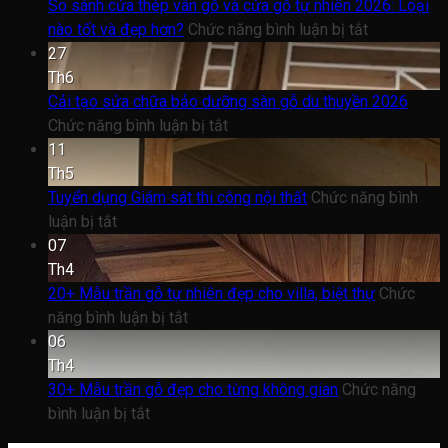
So sánh cửa thép vân gỗ và cửa gỗ tự nhiên 2026: Loại
ở
nào tốt và đẹp hơn?
Chức năng bình luận bị tắt
So
27
sánh
Th6
cửa
Cải tạo sửa chữa bảo dưỡng sàn gỗ du thuyền 2026
ở
thép
Chức năng bình luận bị tắt
Cải
vân
11
tạo
gỗ
Th5
sửa
và
Tuyển dụng Giám sát thi công nội thất
Chức năng bình
ở
chữa
cửa
luận bị tắt
Tuyển
bảo
gỗ
07
dụng
dưỡng
tự
Th4
Giám
sàn
nhiên
20+ Mẫu trần gỗ tự nhiên đẹp cho villa, biệt thự
Chức
sát
ở
gỗ
2026:
năng bình luận bị tắt
thi
20+
du
Loại
06
công
Mẫu
thuyền
nào
Th4
nội
trần
2026
tốt
30+ Mẫu trần gỗ đẹp cho từng không gian
Chức năng
thất
ở
gỗ
và
bình luận bị tắt
30+
tự
đẹp