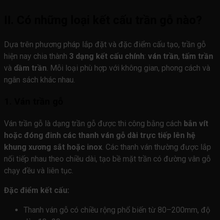
II. Có những loại kết cấu trần gỗ nào?
Dựa trên phương pháp lắp đặt và đặc điểm cấu tạo, trần gỗ
hiện nay chia thành
3 dạng kết cấu chính
:
ván trần
,
tấm trần
và
dầm trần
. Mỗi loại phù hợp với không gian, phong cách và
ngân sách khác nhau.
1. Ván trần gỗ
Ván trần gỗ là dạng trần gỗ được thi công bằng cách
bắn vít
hoặc đóng đinh các thanh ván gỗ dài trực tiếp lên hệ
khung xương sắt hoặc inox
. Các thanh ván thường được lắp
nối tiếp nhau theo chiều dài, tạo bề mặt trần có đường vân gỗ
chạy đều và liên tục.
Đặc điểm kết cấu:
Thanh ván gỗ có chiều rộng phổ biến từ 80–200mm, độ