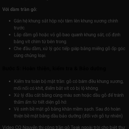
Với dầm trần gỗ:
Gắn hệ khung sắt hộp nội tâm lên khung xương chính
trước.
Lắp dầm gỗ hoặc vỏ gỗ bao quanh khung sắt, cố định
bằng vít chìm từ bên trong.
Che đầu dầm, xử lý góc tiếp giáp bằng miếng gỗ ốp góc
cùng chủng loại.
Bước 5: Hoàn thiện, kiểm tra & Bảo dưỡng
Kiểm tra toàn bộ mặt trần: gỗ có bám đều khung xương,
mối nối có khít, điểm bắt vít có bị lộ không.
Xử lý đầu cắt bằng cùng màu sơn hoặc dầu gỗ để tránh
thấm ẩm từ tiết diện gỗ hở.
Vệ sinh bề mặt gỗ bằng khăn mềm sạch. Sau đó hoàn
thiện bề mặt bằng dầu bảo dưỡng (đối với gỗ tự nhiên)
Video CQ Nguyễn thi công trần gỗ Teak ngoài trời cho biệt thự