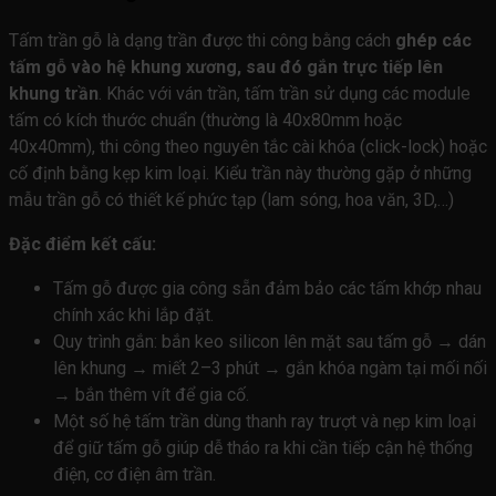
Tấm trần gỗ là dạng trần được thi công bằng cách
ghép các
tấm gỗ vào hệ khung xương, sau đó gắn trực tiếp lên
khung trần
. Khác với ván trần, tấm trần sử dụng các module
tấm có kích thước chuẩn (thường là 40x80mm hoặc
40x40mm), thi công theo nguyên tắc cài khóa (click-lock) hoặc
cố định bằng kẹp kim loại. Kiểu trần này thường gặp ở những
mẫu trần gỗ có thiết kế phức tạp (lam sóng, hoa văn, 3D,…)
Đặc điểm kết cấu:
Tấm gỗ được gia công sẵn đảm bảo các tấm khớp nhau
chính xác khi lắp đặt.
Quy trình gắn: bắn keo silicon lên mặt sau tấm gỗ → dán
lên khung → miết 2–3 phút → gắn khóa ngàm tại mối nối
→ bắn thêm vít để gia cố.
Một số hệ tấm trần dùng thanh ray trượt và nẹp kim loại
để giữ tấm gỗ giúp dễ tháo ra khi cần tiếp cận hệ thống
điện, cơ điện âm trần.