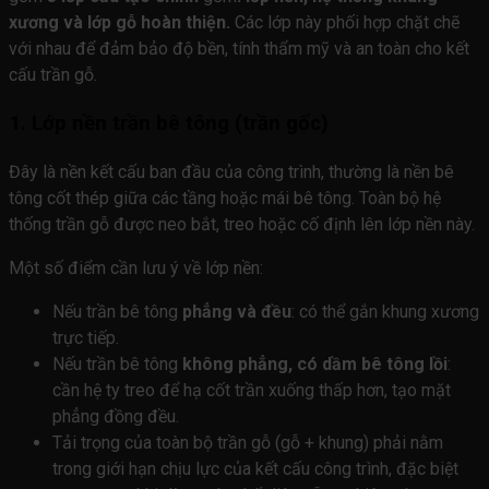
xương và lớp gỗ hoàn thiện.
Các lớp này phối hợp chặt chẽ
với nhau để đảm bảo độ bền, tính thẩm mỹ và an toàn cho kết
cấu trần gỗ.
1. Lớp nền trần bê tông (trần gốc)
Đây là nền kết cấu ban đầu của công trình, thường là nền bê
tông cốt thép giữa các tầng hoặc mái bê tông. Toàn bộ hệ
thống trần gỗ được neo bắt, treo hoặc cố định lên lớp nền này.
Một số điểm cần lưu ý về lớp nền:
Nếu trần bê tông
phẳng và đều
: có thể gắn khung xương
trực tiếp.
Nếu trần bê tông
không phẳng, có dầm bê tông lồi
:
cần hệ ty treo để hạ cốt trần xuống thấp hơn, tạo mặt
phẳng đồng đều.
Tải trọng của toàn bộ trần gỗ (gỗ + khung) phải nằm
trong giới hạn chịu lực của kết cấu công trình, đặc biệt