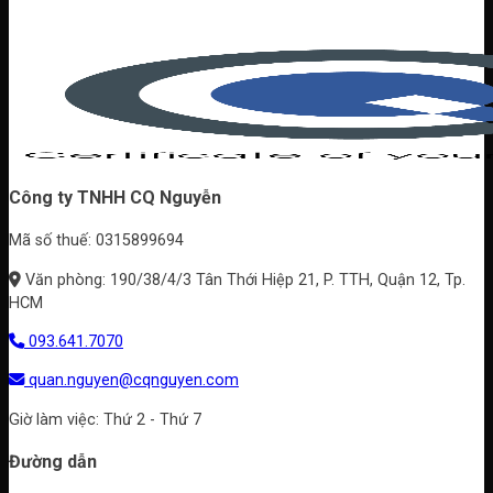
Mẫu
nhiên
hơn?
trần
đẹp
gỗ
cho
đẹp
villa,
cho
biệt
từng
thự
không
Công ty TNHH CQ Nguyễn
gian
Mã số thuế: 0315899694
Văn phòng: 190/38/4/3 Tân Thới Hiệp 21, P. TTH, Quận 12, Tp.
HCM
093.641.7070
quan.nguyen@cqnguyen.com
Giờ làm việc: Thứ 2 - Thứ 7
Đường dẫn