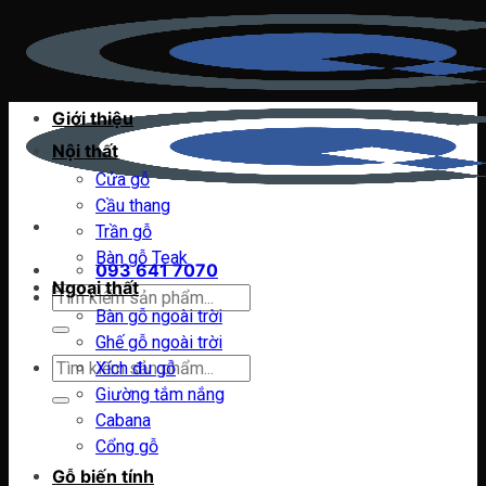
Chuyển
đến
nội
dung
Giới thiệu
Nội thất
Cửa gỗ
Cầu thang
Trần gỗ
Bàn gỗ Teak
093 641 7070
Ngoại thất
Tìm
Bàn gỗ ngoài trời
kiếm:
Ghế gỗ ngoài trời
Tìm
Xích đu gỗ
kiếm:
Giường tắm nắng
Cabana
Cổng gỗ
Gỗ biến tính