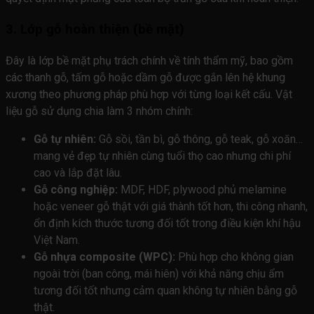
3. Lớp gỗ hoàn thiện (bề mặt)
Đây là lớp bề mặt phụ trách chính về tính thẩm mỹ, bao gồm
các thanh gỗ, tấm gỗ hoặc dầm gỗ được gắn lên hệ khung
xương theo phương pháp phù hợp với từng loại kết cấu. Vật
liệu gỗ sử dụng chia làm 3 nhóm chính:
Gỗ tự nhiên:
Gỗ sồi, tần bì, gỗ thông, gỗ teak, gỗ xoăn…
mang vẻ đẹp tự nhiên cùng tuổi thọ cao nhưng chi phí
cao và lắp đặt lâu.
Gỗ công nghiệp:
MDF, HDF, plywood phủ melamine
hoặc veneer gỗ thật với giá thành tốt hơn, thi công nhanh,
ổn định kích thước tương đối tốt trong điều kiện khí hậu
Việt Nam.
Gỗ nhựa composite (WPC):
Phù hợp cho không gian
ngoài trời (ban công, mái hiên) với khả năng chịu ẩm
tương đối tốt nhưng cảm quan không tự nhiên bằng gỗ
thật.