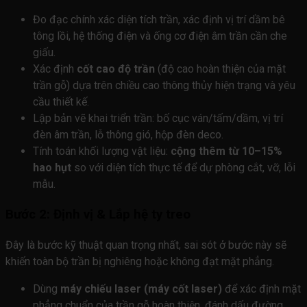
Đo đạc chính xác diện tích trần, xác định vị trí dầm bê
tông lồi, hệ thống điện và ống cơ điện âm trần cần che
giấu.
Xác định
cốt cao độ trần
(độ cao hoàn thiện của mặt
trần gỗ) dựa trên chiều cao thông thủy hiện trạng và yêu
cầu thiết kế.
Lập bản vẽ khai triển trần: bố cục ván/tấm/dầm, vị trí
đèn âm trần, lỗ thông gió, hộp đèn deco.
Tính toán khối lượng vật liệu:
cộng thêm từ 10–15%
hao hụt
so với diện tích thực tế để dự phòng cắt, vỡ, lỗi
mẫu.
Bước 2: Định vị & Lắp hệ ty treo
Đây là bước kỹ thuật quan trọng nhất, sai sót ở bước này sẽ
khiến toàn bộ trần bị nghiêng hoặc không đạt mặt phẳng.
Dùng
máy chiếu laser (máy cốt laser)
để xác định mặt
phẳng chuẩn của trần gỗ hoàn thiện, đánh dấu đường