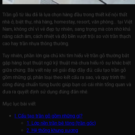
Trần gỗ từ lâu đã là lựa chọn hàng đầu trong thiết kế nội thất
nhà ở, biệt thự, nhà hàng, homestay, resort, văn phòng… tại Việt
Nam, không chỉ vì vẻ đẹp tự nhiên, sang trọng mà còn nhờ khả
năng cách âm, cách nhiệt và độ bền vượt trội so với trần thạch
cao hay trần nhựa thông thường.
Tuy nhiên, phần lớn gia chủ khi tìm hiểu về trần gỗ thường bắt
gặp hàng loạt thuật ngữ kỹ thuật mà chưa hiểu rõ sự khác biệt
giữa chúng. Bài viết này sẽ giải đáp đầy đủ: cấu tạo trần gỗ
gồm những gì, phân loại theo kết cấu ra sao, và quy trình thi
công đúng chuẩn từng bước giúp bạn có cái nhìn tổng quan và
đưa ra quyết định sử dụng đúng đắn nhé.
Mục lục bài viết
I. Cấu tạo trần gỗ gồm những gì?
1. Lớp nền trần bê tông (trần gốc)
2. Hệ thống khung xương