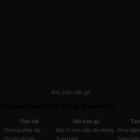
Ảnh: Dầm trần gỗ
So sánh nhanh 3 loại trần gỗ theo kết cấu
Tiêu chí
Ván trần gỗ
Tấm
Phương pháp lắp
Bắn vít trực tiếp vào khung
Khóa ngàm
Chi phí vật liệu
Trung bình
Trung bình