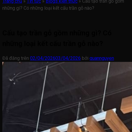
Trang chủ
»
Tin tức
»
Blogs kiến thức
»
Cấu tạo trần gỗ gồm
những gì? Có những loại kết cấu trần gỗ nào?
Cấu tạo trần gỗ gồm những gì? Có
những loại kết cấu trần gỗ nào?
Đã đăng trên
02/04/2026
03/04/2026
bởi
quannguyen