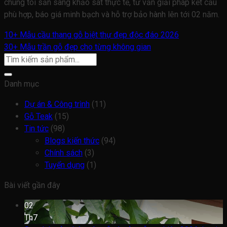
chúng tôi sẵn sàng khảo sát thực tế, tư vấn giải pháp kết cấu
phù hợp, báo giá minh bạch và hỗ trợ bảo hành lên tới 02 năm.
10+ Mẫu cầu thang gỗ biệt thự đẹp độc đáo 2026
30+ Mẫu trần gỗ đẹp cho từng không gian
Danh mục
Dự án & Công trình
(11)
Gỗ Teak
(15)
Tin tức
(98)
Blogs kiến thức
(94)
Chính sách
(3)
Tuyển dụng
(1)
Bài viết gần đây
02
Th7