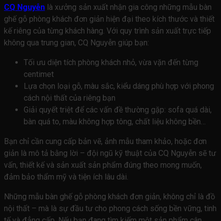
CQ Nguyễn
là xưởng sản xuất nhận gia công những mẫu bàn
ghế gỗ phòng khách đơn giản hiện đại theo kích thước và thiết
kế riêng của từng khách hàng. Với quy trình sản xuất trực tiếp
không qua trung gian, CQ Nguyễn giúp bạn:
Tối ưu diện tích phòng khách nhỏ, vừa vặn đến từng
centimet
Lựa chọn loại gỗ, màu sắc, kiểu dáng phù hợp với phong
cách nội thất của riêng bạn
Giải quyết triệt để các vấn đề thường gặp: sofa quá dài,
bàn quá to, màu không hợp tông, chất liệu không bền…
Bạn chỉ cần cung cấp bản vẽ, ảnh mẫu tham khảo, hoặc đơn
giản là mô tả bằng lời – đội ngũ kỹ thuật của CQ Nguyễn sẽ tư
vấn, thiết kế và sản xuất sản phẩm đúng theo mong muốn,
đảm bảo thẩm mỹ và tiện ích lâu dài.
Những mẫu
bàn ghế gỗ phòng khách đơn giản
, không chỉ là đồ
nội thất – mà là sự đầu tư cho phong cách sống bền vững, tinh
tế và đẳng cấp. Nếu bạn đang tìm kiếm một sản phẩm cân