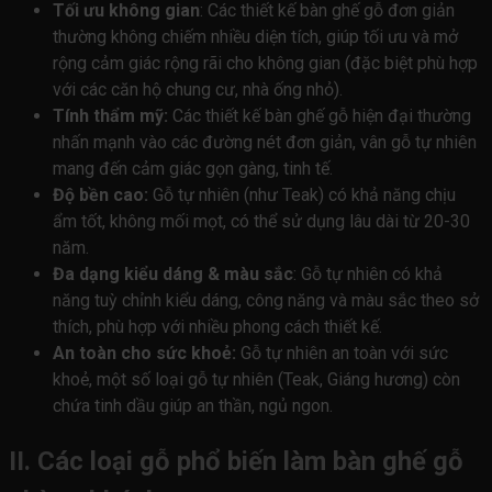
Tối ưu không gian
: Các thiết kế bàn ghế gỗ đơn giản
thường không chiếm nhiều diện tích, giúp tối ưu và mở
rộng cảm giác rộng rãi cho không gian (đặc biệt phù hợp
với các căn hộ chung cư, nhà ống nhỏ).
Tính thẩm mỹ:
Các thiết kế bàn ghế gỗ hiện đại thường
nhấn mạnh vào các đường nét đơn giản, vân gỗ tự nhiên
mang đến cảm giác gọn gàng, tinh tế.
Độ bền cao:
Gỗ tự nhiên (như Teak) có khả năng chịu
ẩm tốt, không mối mọt, có thể sử dụng lâu dài từ 20-30
năm.
Đa dạng kiểu dáng & màu sắc
: Gỗ tự nhiên có khả
năng tuỳ chỉnh kiểu dáng, công năng và màu sắc theo sở
thích, phù hợp với nhiều phong cách thiết kế.
An toàn cho sức khoẻ:
Gỗ tự nhiên an toàn với sức
khoẻ, một số loại gỗ tự nhiên (Teak, Giáng hương) còn
chứa tinh dầu giúp an thần, ngủ ngon.
II. Các loại gỗ phổ biến làm bàn ghế gỗ