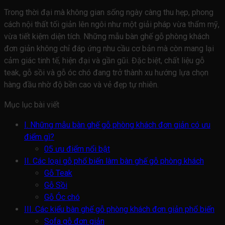
Trong thời đại mà không gian sống ngày càng thu hẹp, phong
cách nội thất tối giản lên ngôi như một giải pháp vừa thẩm mỹ,
vừa tiết kiệm diện tích. Những mẫu
bàn ghế gỗ phòng khách
đơn giản
không chỉ đáp ứng nhu cầu cơ bản mà còn mang lại
cảm giác tinh tế, hiện đại và gần gũi. Đặc biệt, chất liệu gỗ
teak, gỗ sồi và gỗ óc chó đang trở thành xu hướng lựa chọn
hàng đầu nhờ độ bền cao và vẻ đẹp tự nhiên.
Mục lục bài viết
I. Những mẫu bàn ghế gỗ phòng khách đơn giản có ưu
điểm gì?
05 ưu điểm nổi bật
II. Các loại gỗ phổ biến làm bàn ghế gỗ phòng khách
Gỗ Teak
Gỗ Sồi
Gỗ Óc chó
III. Các kiểu bàn ghế gỗ phòng khách đơn giản phổ biến
Sofa gỗ đơn giản