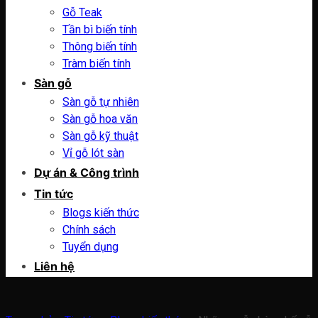
Gỗ Teak
Tần bì biến tính
Thông biến tính
Tràm biến tính
Sàn gỗ
Sàn gỗ tự nhiên
Sàn gỗ hoa văn
Sàn gỗ kỹ thuật
Vỉ gỗ lót sàn
Dự án & Công trình
Tin tức
Blogs kiến thức
Chính sách
Tuyển dụng
Liên hệ