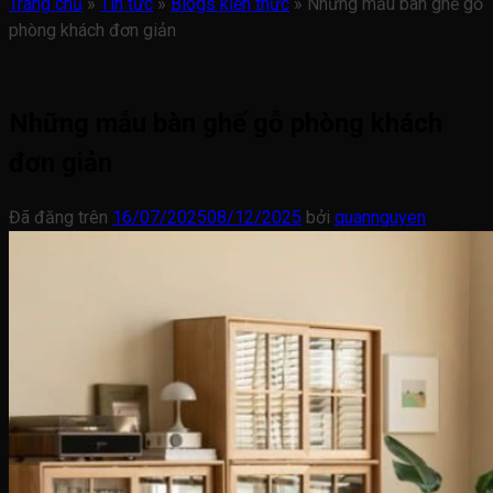
Trang chủ
»
Tin tức
»
Blogs kiến thức
»
Những mẫu bàn ghế gỗ
phòng khách đơn giản
Những mẫu bàn ghế gỗ phòng khách
đơn giản
Đã đăng trên
16/07/2025
08/12/2025
bởi
quannguyen