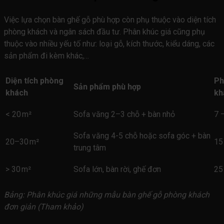
Việc lựa chọn bàn ghế gỗ phù hợp còn phụ thuộc vào diện tích
phòng khách và ngân sách đầu tư. Phân khúc giá cũng phụ
thuộc vào nhiều yếu tố như: loại gỗ, kích thước, kiểu dáng, các
sản phẩm đi kèm khác,…
Diện tích phòng
Ph
Sản phẩm phù hợp
khách
kh
< 20 m²
Sofa văng 2–3 chỗ + bàn nhỏ
7 –
Sofa văng 4-5 chỗ hoặc sofa góc + bàn
20–30 m²
15
trung tâm
> 30 m²
Sofa lớn, bàn rời, ghế đơn
25
Bảng: Phân khúc giá những mẫu bàn ghế gỗ phòng khách
đơn giản (Tham khảo)