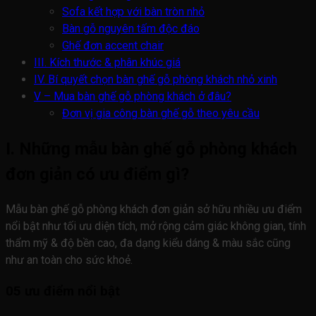
Sofa kết hợp với bàn tròn nhỏ
Bàn gỗ nguyên tấm độc đáo
Ghế đơn accent chair
III. Kích thước & phân khúc giá
IV. Bí quyết chọn bàn ghế gỗ phòng khách nhỏ xinh
V – Mua bàn ghế gỗ phòng khách ở đâu?
Đơn vị gia công bàn ghế gỗ theo yêu cầu
I. Những mẫu bàn ghế gỗ phòng khách
đơn giản có ưu điểm gì?
Mẫu bàn ghế gỗ phòng khách đơn giản sở hữu nhiều ưu điểm
nổi bật như tối ưu diện tích, mở rộng cảm giác không gian, tính
thẩm mỹ & độ bền cao, đa dạng kiểu dáng & màu sắc cũng
như an toàn cho sức khoẻ.
05 ưu điểm nổi bật