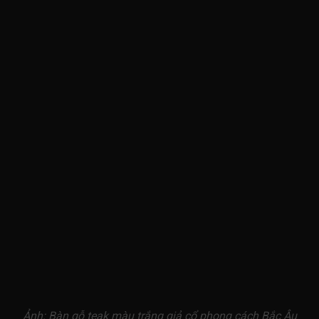
Ảnh: Bàn gỗ teak màu trắng giả cổ phong cách Bắc Âu