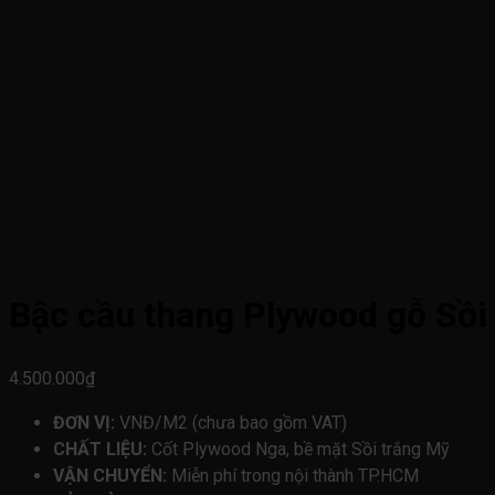
Bậc cầu thang Plywood gỗ Sồi
4.500.000
₫
ĐƠN VỊ:
VNĐ/M2 (chưa bao gồm VAT)
CHẤT LIỆU:
Cốt Plywood Nga, bề mặt Sồi trắng Mỹ
VẬN CHUYỂN:
Miễn phí trong nội thành TP.HCM