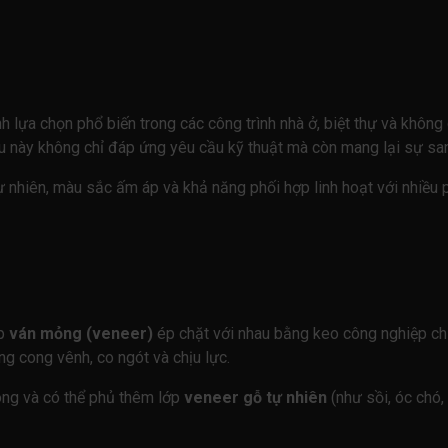
lựa chọn phổ biến trong các công trình nhà ở, biệt thự và không 
u này không chỉ đáp ứng yêu cầu kỹ thuật mà còn mang lại sự sang
ự nhiên, màu sắc ấm áp và khả năng phối hợp linh hoạt với nhiều 
ớp
ván mỏng (veneer)
ép chặt với nhau bằng keo công nghiệp chị
g cong vênh, co ngót và chịu lực.
ông và có thể phủ thêm lớp
veneer gỗ tự nhiên
(như sồi, óc chó,