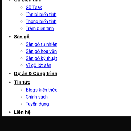
Gỗ Teak
Tần bì biến tính
Thông biến tính
Tràm biến tính
Sàn gỗ
Sàn gỗ tự nhiên
Sàn gỗ hoa văn
Sàn gỗ kỹ thuật
Vỉ gỗ lót sàn
Dự án & Công trình
Tin tức
Blogs kiến thức
Chính sách
Tuyển dụng
Liên hệ