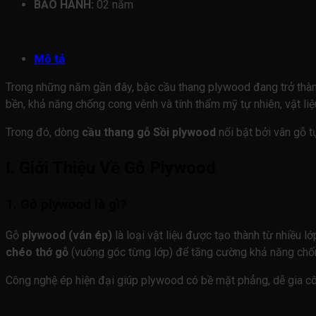
BẢO HÀNH:
02 năm
Mô tả
Trong những năm gần đây, bậc cầu thang plywood đang trở thành 
bền, khả năng chống cong vênh và tính thẩm mỹ tự nhiên, vật liệ
Trong đó, dòng
cầu thang gỗ Sồi plywood
nổi bật bởi vân gỗ t
I. Giới Thiệu Về Gỗ Plywood
1. Gỗ plywood là gì?
Gỗ
plywood (ván ép)
là loại vật liệu được tạo thành từ nhiều l
chéo thớ gỗ
(vuông góc từng lớp) để tăng cường khả năng chốn
Công nghệ ép hiện đại giúp plywood có bề mặt phẳng, dễ gia c