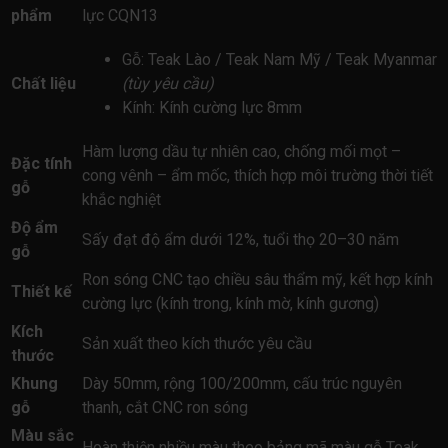
phẩm
lực CQN13
Gỗ: Teak Lào / Teak Nam Mỹ / Teak Myanmar
Chất liệu
(tùy yêu cầu)
Kính: Kính cường lực 8mm
Hàm lượng dầu tự nhiên cao, chống mối mọt –
Đặc tính
cong vênh – ẩm mốc, thích hợp môi trường thời tiết
gỗ
khắc nghiệt
Độ ẩm
Sấy đạt độ ẩm dưới 12%, tuổi thọ 20–30 năm
gỗ
Ron sóng CNC tạo chiều sâu thẩm mỹ, kết hợp kính
Thiết kế
cường lực (kính trong, kính mờ, kính gương)
Kích
Sản xuất theo kích thước yêu cầu
thước
Khung
Dày 50mm, rộng 100/200mm, cấu trúc nguyên
gỗ
thanh, cắt CNC ron sóng
Màu sắc
Hoàn thiện nhiều màu theo bảng mã màu gỗ Teak