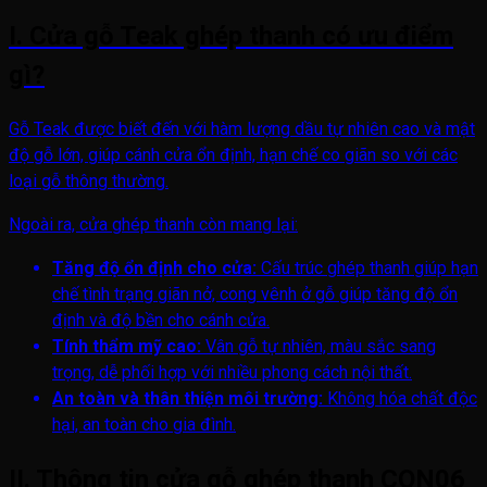
I. Cửa gỗ Teak ghép thanh có ưu điểm
gì?
Gỗ Teak được biết đến với hàm lượng dầu tự nhiên cao và mật
độ gỗ lớn, giúp cánh cửa ổn định, hạn chế co giãn so với các
loại gỗ thông thường.
Ngoài ra, cửa ghép thanh còn mang lại:
Tăng độ ổn định cho cửa:
Cấu trúc ghép thanh giúp hạn
chế tình trạng giãn nở, cong vênh ở gỗ giúp tăng độ ổn
định và độ bền cho cánh cửa.
Tính thẩm mỹ cao:
Vân gỗ tự nhiên, màu sắc sang
trọng, dễ phối hợp với nhiều phong cách nội thất.
An toàn và thân thiện môi trường:
Không hóa chất độc
hại, an toàn cho gia đình.
II. Thông tin cửa gỗ ghép thanh CQN06