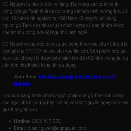
CQ Nguyễn tự hào là đơn vị hàng đầu trong sản xuất và thi
công cửa gỗ Teak thiết kế ron sóng kết hợp kính cường lực, với
hơn 10 năm kinh nghiệm tại Việt Nam. Chúng tôi sử dụng
nguồn gỗ Teak đạt tiêu chuẩn chất lượng và sản phẩm được
chế tác thủ công bởi đội ngũ thợ lành nghề.
CQ Nguyễn cung cấp dịch vụ gia công theo yêu cầu và lắp đặt
trọn gói tại TP.HCM và các khu vực lân cận. Sản phẩm cửa gỗ
teak của chúng tôi được bảo hành lên đến 02 năm mang lại sự
yên tâm cho khách hàng khi sử dụng.
Xem thêm:
50+ Mẫu cửa gỗ hiện đại đẹp tại CQ
Nguyễn
Nếu bạn đang tìm kiếm một giải pháp cửa gỗ Teak ron sóng
cho ngôi nhà hiện đại, hãy liên hệ với CQ Nguyễn ngay hôm nay
qua thông tin sau:
Hotline
: 0936 417 070
Email
: quan.nguyen@cqnguyen.com