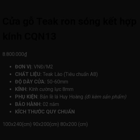
Cửa gỗ Teak ron sóng kết hợp
kính CQN13
8.800.000
₫
ĐƠN VỊ:
VNĐ/M2
CHẤT LIỆU:
Teak Lào (Tiêu chuẩn AB)
ĐỘ DÀY CỬA:
50-60mm
KÍNH:
Kính cường lực 8mm
PHỤ KIỆN:
Bản lề lá Huy Hoàng
(đi kèm sản phẩm)
BẢO HÀNH:
02 năm
KÍCH THƯỚC QUY CHUẨN
100x240(cm)
90x200(cm)
80x200 (cm)