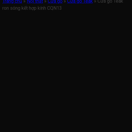
Trang chủ
»
Nội thất
»
Cửa gỗ
»
Cửa gỗ Teak
»
Cửa gỗ Teak
ron sóng kết hợp kính CQN13