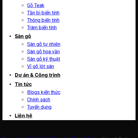
Gỗ Teak
Tần bì biến tính
Thông biến tính
Tràm biến tính
Sàn gỗ
Sàn gỗ tự nhiên
Sàn gỗ hoa văn
Sàn gỗ kỹ thuật
Vỉ gỗ lót sàn
Dự án & Công trình
Tin tức
Blogs kiến thức
Chính sách
Tuyển dụng
Liên hệ