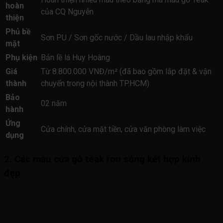
hoàn
của CQ Nguyễn
thiện
Phủ bề
Sơn PU / Sơn gốc nước / Dầu lau nhập khẩu
mặt
Phụ kiện
Bản lề lá Huy Hoàng
Giá
Từ 8.800.000 VNĐ/m² (đã bao gồm lắp đặt & vận
thành
chuyển trong nội thành TP.HCM)
Bảo
02 năm
hành
Ứng
Cửa chính, cửa mặt tiền, cửa văn phòng làm việc
dụng
2. Các mẫu cửa gỗ teak ron sóng kết hợp kính
đẹp