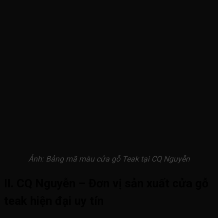
Ảnh: Bảng mã màu cửa gỗ Teak tại CQ Nguyễn
II. CQ Nguyễn – Đơn vị sản xuất cửa gỗ
teak hiện đại uy tín