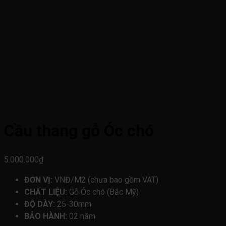
Cầu thang gỗ Óc chó
5.000.000
₫
ĐƠN VỊ:
VNĐ/M2 (chưa bao gồm VAT)
CHẤT LIỆU:
Gỗ Óc chó (Bắc Mỹ)
ĐỘ DÀY:
25-30mm
BẢO HÀNH:
02 năm