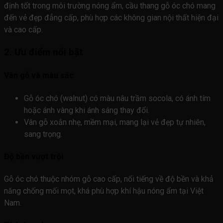
định tốt trong môi trường nóng ẩm, cầu thang gỗ óc chó mang
đến vẻ đẹp đẳng cấp, phù hợp các không gian nội thất hiện đại
và cao cấp.
2. Ưu điểm nổi bật
Vân gỗ và màu sắc
Gỗ óc chó (walnut) có màu nâu trầm socola, có ánh tím
hoặc ánh vàng khi ánh sáng thay đổi.
Vân gỗ xoắn nhẹ, mềm mại, mang lại vẻ đẹp tự nhiên,
sang trọng.
Độ bền vượt trội
Gỗ óc chó thuộc nhóm gỗ cao cấp, nổi tiếng về độ bền và khả
năng chống mối mọt, khá phù hợp khí hậu nóng ẩm tại Việt
Nam.