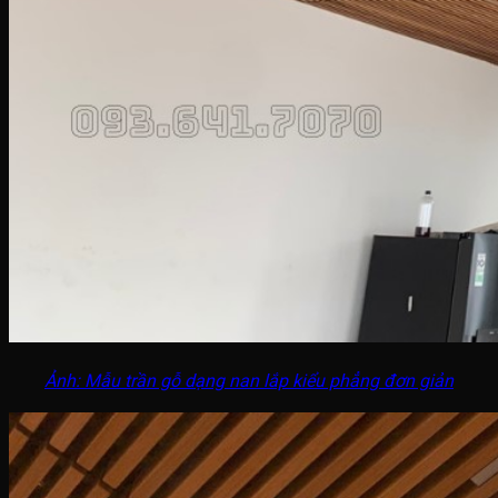
Ảnh: Mẫu trần gỗ dạng nan lắp kiểu phẳng đơn giản