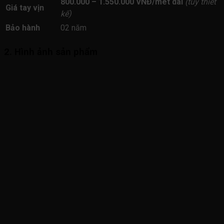
800.000 – 1.550.000 VNĐ/mét dài
(tùy thiết
Giá tay vịn
kế)
Bảo hành
02 năm
2. Hình ảnh sản phẩm