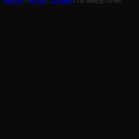
Trang chủ
»
Nội thất
»
Cầu thang
»
Cầu thang gỗ Óc chó