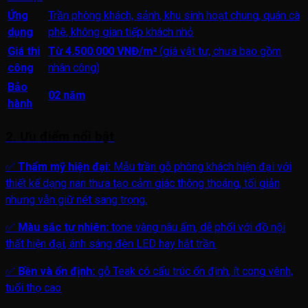
Ứng
Trần phòng khách, sảnh, khu sinh hoạt chung, quán cà
dụng
phê, không gian tiếp khách nhỏ
Giá thi
Từ 4.500.000 VNĐ/m²
(giá vật tư, chưa bao gồm
công
nhân công)
Bảo
02 năm
hành
2. Ưu điểm nổi bật
✅
Thẩm mỹ hiện đại:
Mẫu trần gỗ phòng khách hiện đại với
thiết kế dạng nan thưa tạo cảm giác thông thoáng, tối giản
nhưng vẫn giữ nét sang trọng.
✅
Màu sắc tự nhiên:
tone vàng nâu ấm, dễ phối với đồ nội
thất hiện đại, ánh sáng đèn LED hay hắt trần.
✅
Bền và ổn định:
gỗ Teak có cấu trúc ổn định, ít cong vênh,
tuổi thọ cao