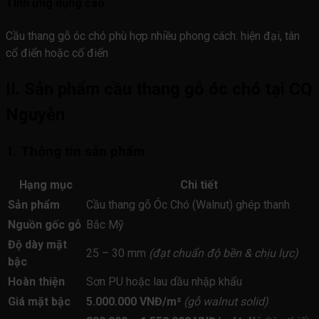
Tính ứng dụng cao
Cầu thang gỗ óc chó phù hợp nhiều phong cách: hiện đại, tân
cổ điển hoặc cổ điển
II. Sản phẩm cầu thang gỗ óc chó tại CQ
Nguyễn
1. Thông tin sản phẩm
Hạng mục
Chi tiết
Sản phẩm
Cầu thang gỗ Óc Chó (Walnut) ghép thanh
Nguồn gốc gỗ
Bắc Mỹ
Độ dày mặt
25 – 30 mm
(đạt chuẩn độ bền & chịu lực)
bậc
Hoàn thiện
Sơn PU hoặc lau dầu nhập khẩu
Giá mặt bậc
5.000.000 VNĐ/m²
(gỗ walnut solid)