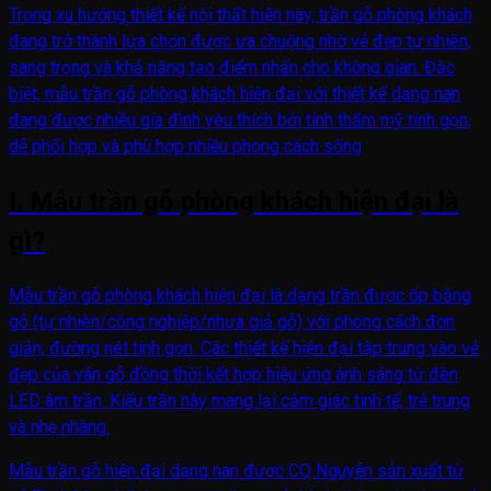
Trong xu hướng thiết kế nội thất hiện nay, trần gỗ phòng khách
đang trở thành lựa chọn được ưa chuộng nhờ vẻ đẹp tự nhiên,
sang trọng và khả năng tạo điểm nhấn cho không gian. Đặc
biệt, mẫu trần gỗ phòng khách hiện đại với thiết kế dạng nan
đang được nhiều gia đình yêu thích bởi tính thẩm mỹ tinh gọn,
dễ phối hợp và phù hợp nhiều phong cách sống
I. Mẫu trần gỗ phòng khách hiện đại là
gì?
Mẫu trần gỗ phòng khách hiện đại là dạng trần được ốp bằng
gỗ (tự nhiên/công nghiệp/nhựa giả gỗ) với phong cách đơn
giản, đường nét tinh gọn. Các thiết kế hiện đại tập trung vào vẻ
đẹp của vân gỗ đồng thời kết hợp hiệu ứng ánh sáng từ đèn
LED âm trần. Kiểu trần này mang lại cảm giác tinh tế, trẻ trung
và nhẹ nhàng.
Mẫu trần gỗ hiện đại dạng nan được CQ Nguyễn sản xuất từ