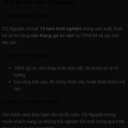
03 lý do nên chọn CQ Nguyễn
1. Kinh nghiệm & uy tín
CQ Nguyễn có hơn
10 năm kinh nghiệm
trong sản xuất, thiết
kế và thi công
cầu thang gỗ óc chó
tại TP.HCM và các tỉnh
lân cận.
2. Cam kết chất lượng
100% gỗ óc chó nhập khẩu Bắc Mỹ, đã được xử lý kỹ
lưỡng.
Gia công tinh xảo, thi công chính xác, hoàn thiện thẩm mỹ
cao.
3. Chính sách bảo hành tốt
Với chính sách bảo hành lên tới 02 năm, CQ Nguyễn mong
muốn khách hàng có những trải nghiệm tốt nhất trong quá trình