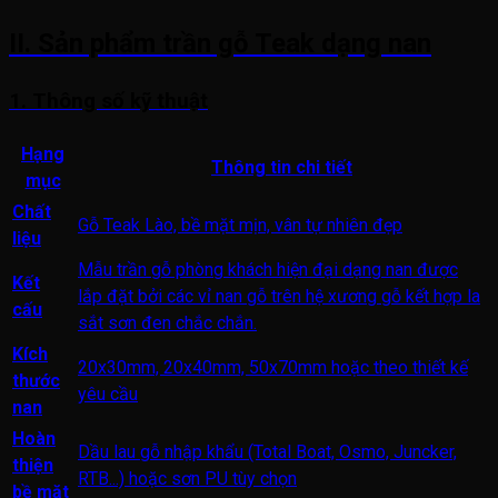
II. Sản phẩm trần gỗ Teak dạng nan
1. Thông số kỹ thuật
Hạng
Thông tin chi tiết
mục
Chất
Gỗ Teak Lào, bề mặt mịn, vân tự nhiên đẹp
liệu
Mẫu trần gỗ phòng khách hiện đại dạng nan được
Kết
lắp đặt bởi các vỉ nan gỗ trên hệ xương gỗ kết hợp la
cấu
sắt sơn đen chắc chắn.
Kích
20x30mm, 20x40mm, 50x70mm hoặc theo thiết kế
thước
yêu cầu
nan
Hoàn
Dầu lau gỗ nhập khẩu
(Total Boat, Osmo, Juncker,
thiện
RTB...) hoặc sơn PU tùy chọn
bề mặt