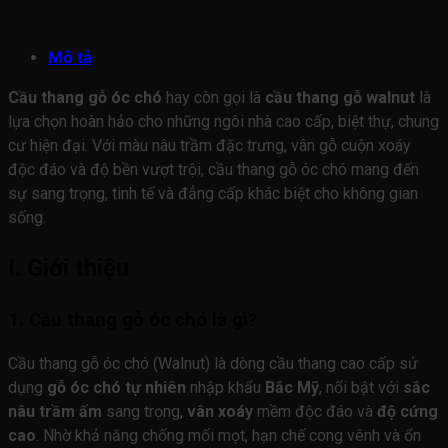
Mô tả
Cầu thang gỗ óc chó
hay còn gọi là
cầu thang gỗ walnut
là
lựa chọn hoàn hảo cho những ngôi nhà cao cấp, biệt thự, chung
cư hiện đại. Với màu nâu trầm đặc trưng, vân gỗ cuộn xoáy
độc đáo và độ bền vượt trội, cầu thang gỗ óc chó mang đến
sự sang trọng, tinh tế và đẳng cấp khác biệt cho không gian
sống.
I. Giới thiệu
1. Cầu thang gỗ óc chó là gì?
Cầu thang gỗ óc chó (Walnut) là dòng cầu thang cao cấp sử
dụng
gỗ óc chó tự nhiên
nhập khẩu
Bắc Mỹ
, nổi bật với
sắc
nâu trầm ấm
sang trọng,
vân xoáy
mềm độc đáo và
độ cứng
cao
. Nhờ khả năng chống mối mọt, hạn chế cong vênh và ổn