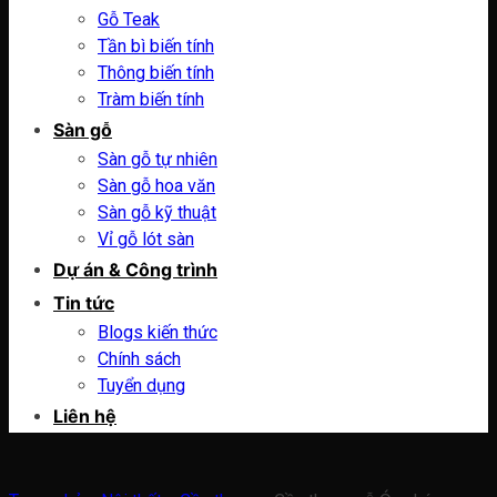
Gỗ Teak
Tần bì biến tính
Thông biến tính
Tràm biến tính
Sàn gỗ
Sàn gỗ tự nhiên
Sàn gỗ hoa văn
Sàn gỗ kỹ thuật
Vỉ gỗ lót sàn
Dự án & Công trình
Tin tức
Blogs kiến thức
Chính sách
Tuyển dụng
Liên hệ