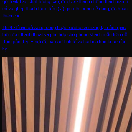
gỗ Teak Lào chất lượng cao, được xẻ thành những thanh nan tỉ
mỉ và ghép thành từng tấm (vỉ) giúp thi công dễ dàng, độ hoàn
thiện cao.
Thiết kế nan gỗ song song hoặc xương cá mang lại cảm giác
hiện đại, thanh thoát và phù hợp cho phòng khách mẫu trần gỗ
đơn giản đẹp – nơi đề cao sự tinh tế và hài hòa hơn là sự cầu
kỳ.