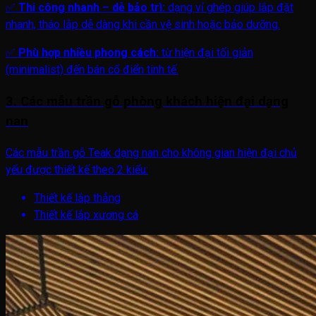
✅
Thi công nhanh – dễ bảo trì:
dạng vỉ ghép giúp lắp đặt
nhanh, tháo lắp dễ dàng khi cần vệ sinh hoặc bảo dưỡng.
✅
Phù hợp nhiều phong cách:
từ hiện đại tối giản
(minimalist) đến bán cổ điển tinh tế.
3. Các mẫu trần gỗ phòng khách hiện đại dạng
nan
Các mẫu trần gỗ Teak dạng nan cho không gian hiện đại chủ
yếu được thiết kế theo 2 kiểu:
Thiết kế lắp thẳng
Thiết kế lắp xương cá