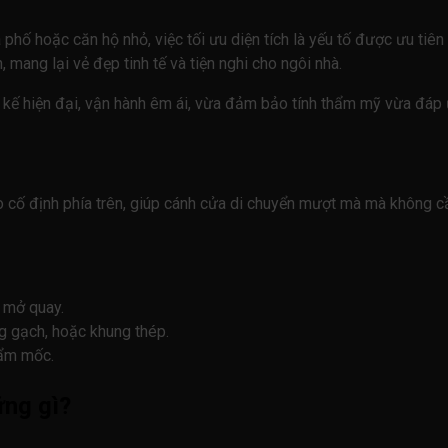
 phố hoặc căn hộ nhỏ, việc tối ưu diện tích là yếu tố được ưu tiê
h, mang lại vẻ đẹp tinh tế và tiện nghi cho ngôi nhà.
kế hiện đại, vận hành êm ái, vừa đảm bảo tính thẩm mỹ vừa đáp 
eo cố định phía trên, giúp cánh cửa di chuyển mượt mà mà không c
 mở quay.
g gạch, hoặc khung thép.
 ẩm mốc.
ững gì?