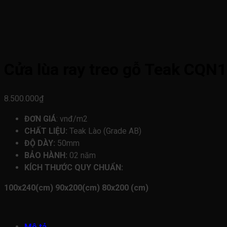
Cửa lùa ray treo gỗ Teak CQN
8.500.000
₫
ĐƠN GIÁ
: vnđ/m2
CHẤT LIỆU:
Teak Lào (Grade AB)
ĐỘ DÀY:
50mm
BẢO HÀNH:
02 năm
KÍCH THƯỚC QUY CHUẨN:
100x240(cm)
90x200(cm)
80x200 (cm)
Mô tả