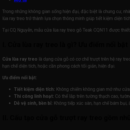
Trong những không gian sống hiện đại, đặc biệt là chung cư, nhà
lùa ray treo trở thành lựa chọn thông minh giúp tiết kiệm diện tíc
Tại CQ Nguyễn, mẫu cửa lùa ray treo gỗ Teak CQN11 được thiết 
I. Cửa lùa ray treo là gì? Ưu điểm nổi bật
Cửa lùa ray treo
là dạng cửa gỗ có cơ chế trượt trên hệ ray tr
hạn chế diện tích, hoặc cần phong cách tối giản, hiện đại.
Ưu điểm nổi bật:
Tiết kiệm diện tích:
Không chiếm không gian mở như cửa
Thi công linh hoạt:
Có thể lắp trên tường thạch cao, tườn
Dễ vệ sinh, bền bỉ:
Không tiếp xúc sàn, hạn chế bám bụi,
II. Cấu tạo cửa gỗ trượt ray treo gồm nh