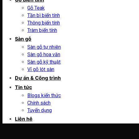
Gỗ Teak
Tần bì biến tính
Thông biến tính
Tràm biến tính
Sàn gỗ
Sàn gỗ tự nhiên
Sàn gỗ hoa văn
Sàn gỗ kỹ thuật
Vỉ gỗ lót sàn
Dự án & Công trình
Tin tức
Blogs kiến thức
Chính sách
Tuyển dụng
Liên hệ