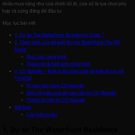
nhiều mưa nắng như cửa chính lối đi, cửa sổ là lựa chọn phù
hợp và xứng đáng để đầu tư.
Mục lục bài viết
1. Dự án The Waterfront Residence Quận 7
2. Công trình cửa gỗ biệt thự tại Waterfront Phú Mỹ
Hưng
Mục tiêu công trình
Thông tin & hình ảnh công trình
3. CQ Nguyễn – Đơn vị thi công cửa gỗ biệt thự uy tín
TP.HCM
Vì sao nên chọn CQ Nguyễn:
Một số mẫu cửa gỗ cao cấp tại CQ Nguyễn
Thông tin liên hệ CQ Nguyễn
Kết luận
Liên kết nội bộ
1. Dự án The Waterfront Residence