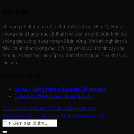
Kết luận
Thi công nội thất cửa gỗ biệt thự Waterfront Phú Mỹ Hưng
không chỉ là hạng mục kỹ thuật mà còn là nghệ thuật kiến tạo
không gian sống sang trọng và bền vững. Với kinh nghiệm và
tiêu chuẩn chất lượng cao, CQ Nguyễn là đối tác tin cậy cho
mọi dự án biệt thự cao cấp tại Waterfront Quận 7 và khu vực
lân cận.
Liên kết nội bộ
Dự án – Công trình nổi bật tại CQ Nguyễn
Tổng hợp 20++ mẫu cửa gỗ hiện đại
04 ưu điểm của cửa gỗ Teak mà bạn nên biết
Bảo dưỡng gỗ – Làm mới – Phục hồi màu sắc gỗ