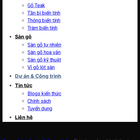
Gỗ Teak
Tần bì biến tính
Thông biến tính
Tràm biến tính
Sàn gỗ
Sàn gỗ tự nhiên
Sàn gỗ hoa văn
Sàn gỗ kỹ thuật
Vỉ gỗ lót sàn
Dự án & Công trình
Tin tức
Blogs kiến thức
Chính sách
Tuyển dụng
Liên hệ