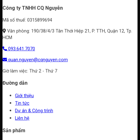
không
Công ty TNHH CQ Nguyễn
gian
Mã số thuế: 0315899694
Văn phòng: 190/38/4/3 Tân Thới Hiệp 21, P. TTH, Quận 12, Tp.
HCM
093.641.7070
quan.nguyen@cqnguyen.com
Giờ làm việc: Thứ 2 - Thứ 7
Đường dẫn
Giới thiệu
Tin tức
Dự án & Công trình
Liên hệ
Sản phẩm