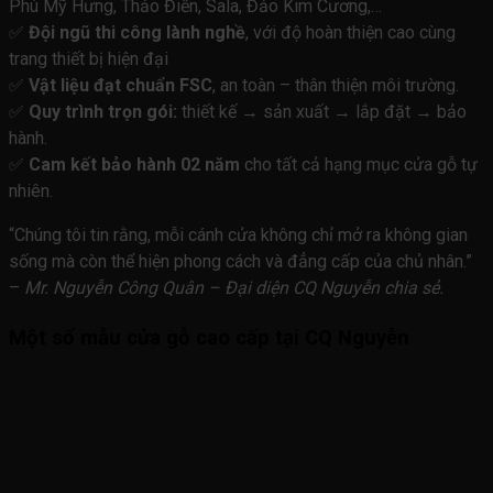
Phú Mỹ Hưng, Thảo Điền, Sala, Đảo Kim Cương,…
✅
Đội ngũ thi công lành nghề
, với độ hoàn thiện cao cùng
trang thiết bị hiện đại
✅
Vật liệu đạt chuẩn FSC
, an toàn – thân thiện môi trường.
✅
Quy trình trọn gói:
thiết kế → sản xuất → lắp đặt → bảo
hành.
✅
Cam kết bảo hành 02 năm
cho tất cả hạng mục cửa gỗ tự
nhiên.
“Chúng tôi tin rằng, mỗi cánh cửa không chỉ mở ra không gian
sống mà còn thể hiện phong cách và đẳng cấp của chủ nhân.”
–
Mr. Nguyễn Công Quân – Đại diện CQ Nguyễn chia sẻ.
Một số mẫu cửa gỗ cao cấp tại CQ Nguyễn