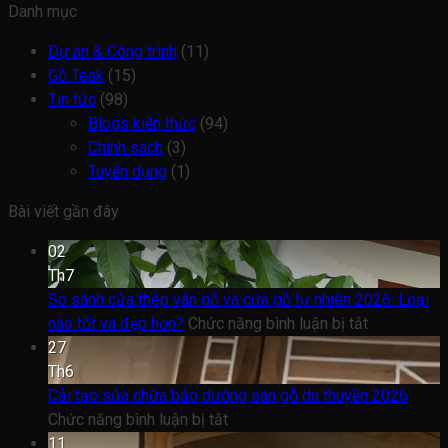
Danh mục
Dự án & Công trình
(11)
Gỗ Teak
(15)
Tin tức
(98)
Blogs kiến thức
(94)
Chính sách
(3)
Tuyển dụng
(1)
Bài viết gần đây
02
Th7
So sánh cửa thép vân gỗ và cửa gỗ tự nhiên 2026: Loại
ở
nào tốt và đẹp hơn?
Chức năng bình luận bị tắt
So
27
sánh
Th6
cửa
Cải tạo sửa chữa bảo dưỡng sàn gỗ du thuyền 2026
ở
thép
Chức năng bình luận bị tắt
Cải
vân
11