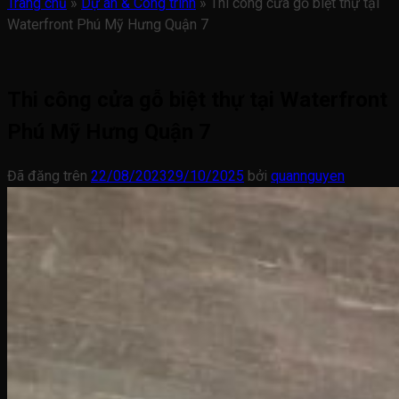
Trang chủ
»
Dự án & Công trình
»
Thi công cửa gỗ biệt thự tại
Waterfront Phú Mỹ Hưng Quận 7
Thi công cửa gỗ biệt thự tại Waterfront
Phú Mỹ Hưng Quận 7
Đã đăng trên
22/08/2023
29/10/2025
bởi
quannguyen