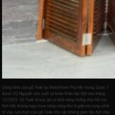
Công trình cửa gỗ Teak tại Waterfront Phú Mỹ Hưng, Quận 7
được CQ Nguyễn sản xuất và hoàn thiện lắp đặt vào tháng
12/2022. Gỗ Teak là loại gỗ có khả năng chống chịu tốt với
thời tiết, không ngại mưa nắng cũng như ít giãn nở cong vênh.
Vì vậy, lựa chọn cửa gỗ Teak cho các không gian lắp đặt chịu