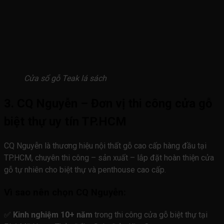
Cửa sổ gỗ Teak lá sách
3. CQ Nguyễn – Đơn vị thi công cửa gỗ
biệt thự uy tín TP.HCM
CQ Nguyễn là thương hiệu nội thất gỗ cao cấp hàng đầu tại
TP.HCM, chuyên thi công – sản xuất – lắp đặt hoàn thiện cửa
gỗ tự nhiên cho biệt thự và penthouse cao cấp.
Vì sao nên chọn CQ Nguyễn:
✅
Kinh nghiệm 10+ năm
trong thi công cửa gỗ biệt thự tại