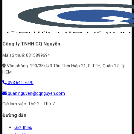
trần
đẹp
gỗ
cho
đẹp
villa,
cho
biệt
từng
thự
không
Công ty TNHH CQ Nguyễn
gian
Mã số thuế: 0315899694
Văn phòng: 190/38/4/3 Tân Thới Hiệp 21, P. TTH, Quận 12, Tp.
HCM
093.641.7070
quan.nguyen@cqnguyen.com
Giờ làm việc: Thứ 2 - Thứ 7
Đường dẫn
Giới thiệu