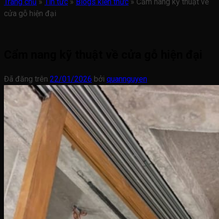
Trang chủ
»
Tin tức
»
Blogs kiến thức
»
Cẩm nang kỹ thuật về
cửa gỗ hiện đại
Cẩm nang kỹ thuật về cửa gỗ hiện đại
Đã đăng trên
22/01/2026
bởi
quannguyen