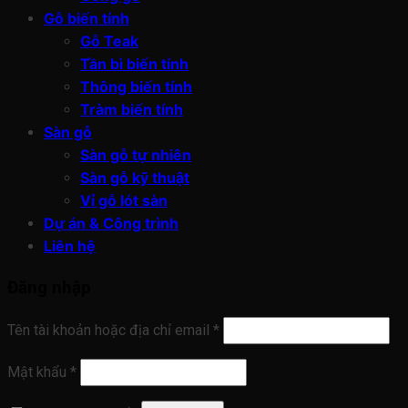
Gỗ biến tính
Gỗ Teak
Tần bì biến tính
Thông biến tính
Tràm biến tính
Sàn gỗ
Sàn gỗ tự nhiên
Sàn gỗ kỹ thuật
Vỉ gỗ lót sàn
Dự án & Công trình
Liên hệ
Đăng nhập
Tên tài khoản hoặc địa chỉ email
*
Mật khẩu
*