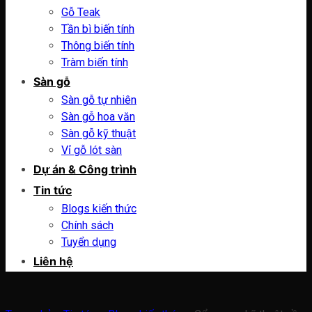
Gỗ Teak
Tần bì biến tính
Thông biến tính
Tràm biến tính
Sàn gỗ
Sàn gỗ tự nhiên
Sàn gỗ hoa văn
Sàn gỗ kỹ thuật
Vỉ gỗ lót sàn
Dự án & Công trình
Tin tức
Blogs kiến thức
Chính sách
Tuyển dụng
Liên hệ