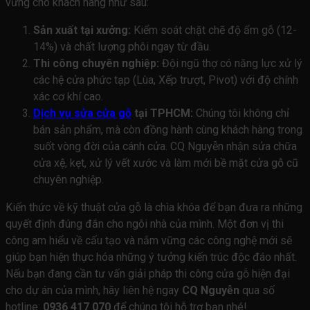
vững cho khách hàng như sau:
Sản xuất tại xưởng:
Kiểm soát chặt chẽ độ ẩm gỗ (12-
14%) và chất lượng phôi ngay từ đầu.
Thi công chuyên nghiệp:
Đội ngũ thợ có năng lực xử lý
các hệ cửa phức tạp (Lùa, Xếp trượt, Pivot) với độ chính
xác cơ khí cao.
Dịch vụ sửa cửa gỗ
tại TPHCM:
Chúng tôi không chỉ
bán sản phẩm, mà còn đồng hành cùng khách hàng trong
suốt vòng đời của cánh cửa. CQ Nguyễn nhận sửa chữa
cửa xệ, kẹt, xử lý vết xước và làm mới bề mặt cửa gỗ cũ
chuyên nghiệp.
Kiến thức về kỹ thuật cửa gỗ là chìa khóa để bạn đưa ra những
quyết định đúng đắn cho ngôi nhà của mình. Một đơn vị thi
công am hiểu về cấu tạo và nắm vững các công nghệ mới sẽ
giúp bạn hiện thực hóa những ý tưởng kiến trúc độc đáo nhất.
Nếu bạn đang cần tư vấn giải pháp thi công cửa gỗ hiện đại
cho dự án của mình, hãy liên hệ ngay
CQ Nguyễn
qua số
hotline:
0936 417 070
để chúng tôi hỗ trợ bạn nhé!