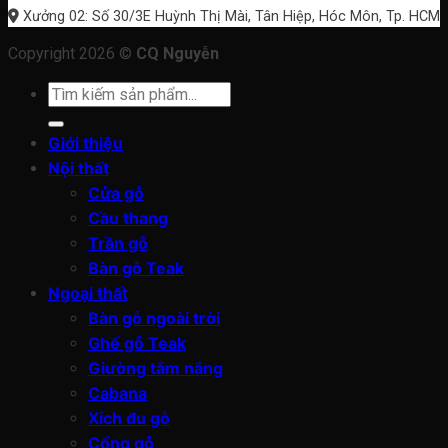
Xưởng 02: Số 30/3E Huỳnh Thị Mài, Tân Hiệp, Hóc Môn, Tp. HCM
Copyright 2026 ©
CQ Nguyễn
Tìm
kiếm:
Giới thiệu
Nội thất
Cửa gỗ
Cầu thang
Trần gỗ
Bàn gỗ Teak
Ngoại thất
Bàn gỗ ngoài trời
Ghế gỗ Teak
Giường tắm nắng
Cabana
Xích đu gỗ
Cổng gỗ