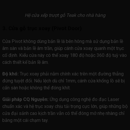
Hệ cửa xếp trượt gỗ Teak cho nhà hàng
3. Cửa gỗ trục xoay (Pivot Door)
Cửa Pivot không dùng bản lề lá bên hông mà sử dụng bản lề
âm sàn và bản lề âm trần, giúp cánh cửa xoay quanh một trục
cố định. Kiểu cửa này có thể xoay 180 độ hoặc 360 độ tuỳ vào
cách thiết kế bản lề âm.
Độ khó:
Trục xoay phải nằm chính xác trên một đường thẳng
đứng tuyệt đối. Nếu lệch dù chỉ 1mm, cánh cửa khổng lồ sẽ bị
cấn sàn hoặc không thể đóng khít.
Giải pháp CQ Nguyễn:
Ứng dụng công nghệ đo đạc Laser
chuẩn xác và hệ trục xoay chịu tải trọng cực lớn, giúp những bộ
cửa đại sảnh cao kịch trần vẫn có thể đóng mở nhẹ nhàng chỉ
bằng một cái chạm tay.