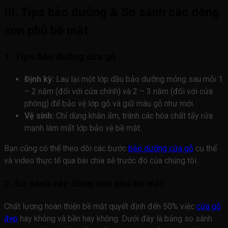
III. Tips bảo dưỡng & So sánh các dòng
sơn phủ bề mặt
1. Tips bảo dưỡng cửa gỗ
Định kỳ:
Lau lại một lớp dầu bảo dưỡng mỏng sau mỗi 1
– 2 năm (đối với cửa chính) và 2 – 3 năm (đối với cửa
phòng) để bảo vệ lớp gỗ và giữ màu gỗ như mới.
Vệ sinh:
Chỉ dùng khăn ẩm, tránh các hóa chất tẩy rửa
mạnh làm mất lớp bảo vệ bề mặt.
Bạn cũng có thể theo dõi các bước
bảo dưỡng cửa gỗ
cụ thể
và video thực tế qua bài chia sẻ trước đó của chúng tôi.
2. So sánh các dòng sơn phủ bề mặt
Chất lượng hoàn thiện bề mặt quyết định đến 50% việc
cửa gỗ
đẹp
hay không và bền hay không. Dưới đây là bảng so sánh