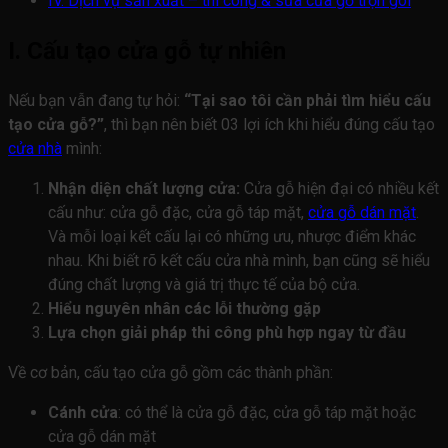
IV. Dịch vụ sản xuất – thi công & sửa cửa gỗ trọn gói
I. Cấu tạo cửa gỗ tự nhiên
Nếu bạn vẫn đang tự hỏi:
“Tại sao tôi cần phải tìm hiểu cấu
tạo cửa gỗ?”
, thì bạn nên biết 03 lợi ích khi hiểu đúng cấu tạo
cửa nhà
mình:
Nhận diện chất lượng cửa:
Cửa gỗ hiện đại có nhiều kết
cấu như: cửa gỗ đặc, cửa gỗ táp mặt,
cửa gỗ dán mặt
.
Và mỗi loại kết cấu lại có những ưu, nhược điểm khác
nhau. Khi biết rõ kết cấu cửa nhà mình, bạn cũng sẽ hiểu
đúng chất lượng và giá trị thực tế của bộ cửa.
Hiểu nguyên nhân các lỗi thường gặp
Lựa chọn giải pháp thi công phù hợp ngay từ đầu
Về cơ bản, cấu tạo cửa gỗ gồm các thành phần:
Cánh cửa
: có thể là cửa gỗ đặc, cửa gỗ táp mặt hoặc
cửa gỗ dán mặt