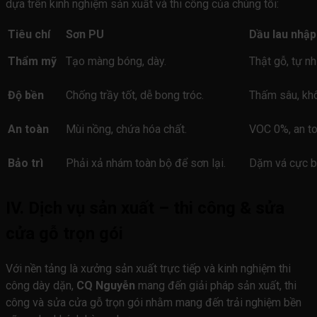
dựa trên kinh nghiệm sản xuất và thi công của chúng tôi:
Tiêu chí
Sơn PU
Dầu lau nhập
Thẩm mỹ
Tạo màng bóng, dày.
Thật gỗ, tự n
Độ bền
Chống trầy tốt, dễ bong tróc.
Thấm sâu, khô
An toàn
Mùi nồng, chứa hóa chất.
VOC 0%, an to
Bảo trì
Phải xả nhám toàn bộ để sơn lại.
Dặm vá cực b
IV. Dịch vụ sản xuất – thi công & sửa
cửa gỗ trọn gói
Với nền tảng là xưởng sản xuất trực tiếp và kinh nghiệm thi
công dày dặn,
CQ Nguyễn
mang đến giải pháp sản xuất, thi
công và sửa cửa gỗ trọn gói nhằm mang đến trải nghiệm bền