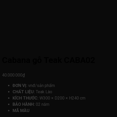
Cabana gỗ Teak CABA02
40.000.000
₫
ĐƠN VỊ:
vnđ/sản phẩm
CHẤT LIỆU:
Teak Lào
KÍCH THƯỚC:
W300 × D200 × H240 cm
BẢO HÀNH:
02 năm
MÃ MÀU