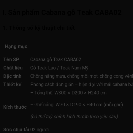
I. Sản phẩm Cabana gỗ Teak CABA02
1. Thông số kỹ thuật chi tiết
Hạng mục
Tên SP
Cabana gỗ Teak CABA02
Chất liệu
Gỗ Teak Lào / Teak Nam Mỹ
Đặc tính
Chống nắng mưa, chống mối mọt, chống cong vênh; 
Thiết kế
Phong cách đơn giản – hiện đại với mái cabana bằn
– Tổng thể: W300 × D200 × H240 cm
– Ghế nắng: W70 × D190 × H40 cm (mỗi ghế)
Kích thước
(có thể tuỳ chỉnh kích thước theo yêu cầu)
Sức chịu tải
02 người