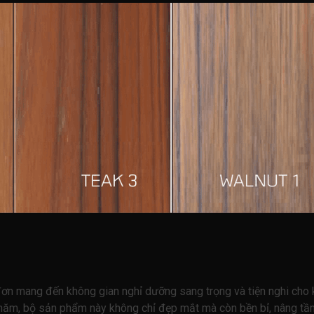
mang đến không gian nghỉ dưỡng sang trọng và tiện nghi cho kh
 năm, bộ sản phẩm này không chỉ đẹp mắt mà còn bền bỉ, nâng tầ