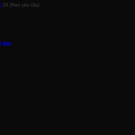
U
2K (theo yêu cầu)
i đẹp