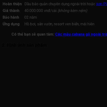
Hoàn thiện
Dầu bảo quản chuyên dụng ngoài trời hoặc
sơn P
Giá thành
40.000.000 vnđ/cái
(không kèm nệm)
Bảo hành
02 năm
Ứng dụng
Hồ bơi, sân vườn, resort ven biển, mái hiên
Có thể bạn sẽ quan tâm:
Các mẫu cabana gỗ ngoài trờ
2. Hình ảnh sản phẩm