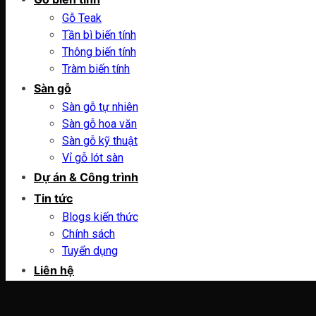
Gỗ Teak
Tần bì biến tính
Thông biến tính
Tràm biến tính
Sàn gỗ
Sàn gỗ tự nhiên
Sàn gỗ hoa văn
Sàn gỗ kỹ thuật
Vỉ gỗ lót sàn
Dự án & Công trình
Tin tức
Blogs kiến thức
Chính sách
Tuyển dụng
Liên hệ